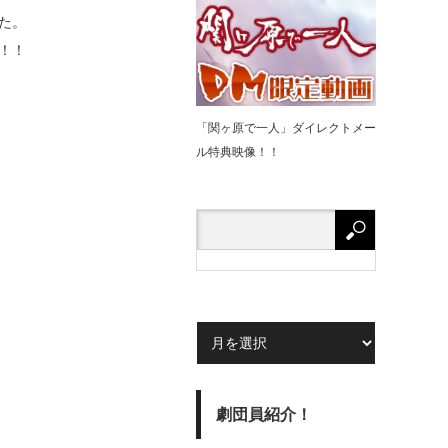
した。
弾！！
「関ヶ原で⼀⼈」ダイレクトメー
ル特典映像！！
劇団員紹介！