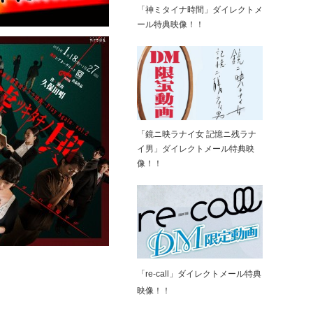
「神ミタイナ時間」ダイレクトメ
ール特典映像！！
「鏡ニ映ラナイ女 記憶ニ残ラナ
イ男」ダイレクトメール特典映
像！！
「re-call」ダイレクトメール特典
映像！！