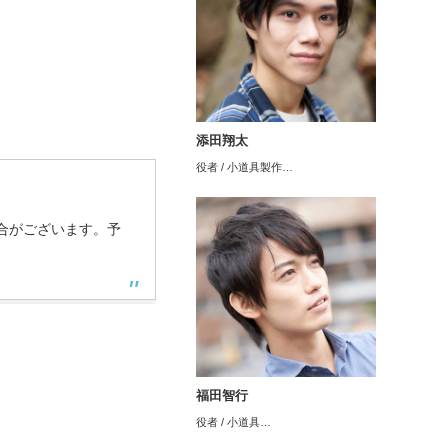
添田翔太
役者 / 小道具製作…
合がございます。予
福田智行
役者 / 小道具…