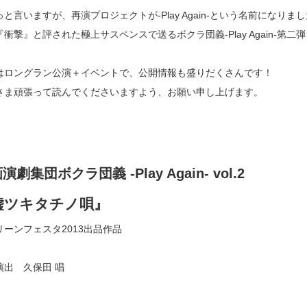
と言いますが、再演プロジェクトが‐Play Again‐という名前になりま
衝撃』と評された極上サスペンスで送るボクラ団義‐Play Again‐第二
はロングラン公演＋イベントで、公開情報も盛りだくさんです！
さま頑張って読んでくださいますよう、お願い申し上げます。
演劇集団ボクラ団義 -Play Again- vol.2
嘘ツキタチノ唄』
リーンフェスタ2013出品作品
演出 久保田 唱