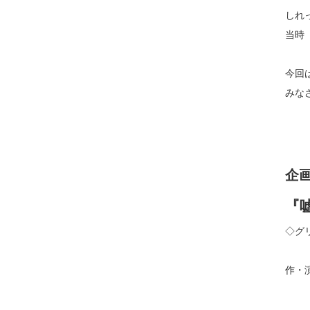
しれっ
当時『
今回
みな
企画
『
◇グ
作・