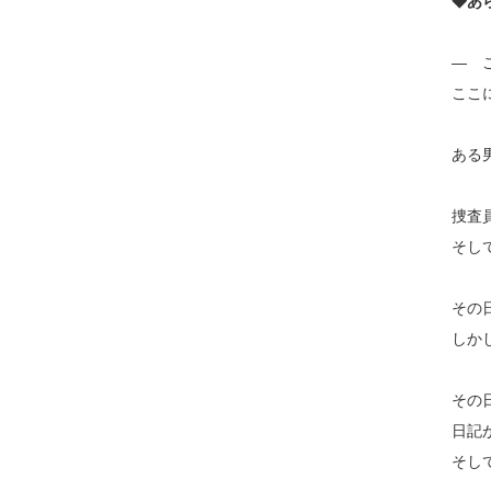
◆あ
― 
ここ
ある
捜査
そし
その
しか
その
日記
そし