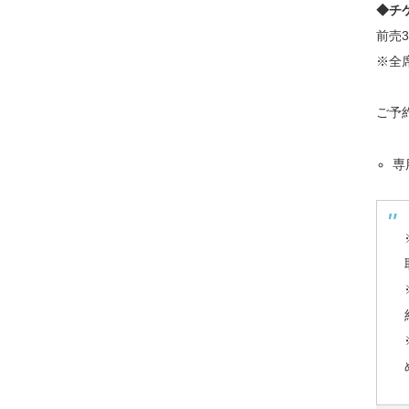
◆チ
前売3,
※全
ご予
専