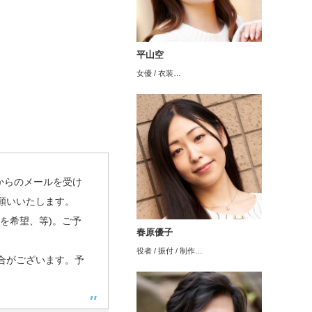
平山空
女優 / 衣装…
」からのメールを受け
願いいたします。
を希望、等)。ご予
春原優子
。
役者 / 振付 / 制作…
合がございます。予