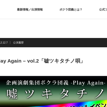
最新情報／出演情報
ボクラ団義とは？
公式
2.12.7
公演履歴
Play Again – vol.2「嘘ツキタチノ唄」