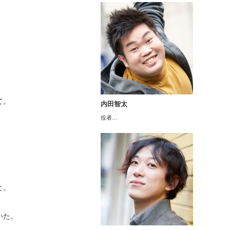
て。
内田智太
役者…
と。
いた。