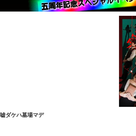
嘘ダケハ墓場マデ