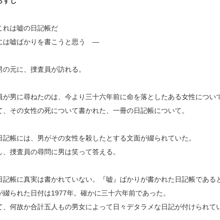
らすじ
これは嘘の日記帳だ
には嘘ばかりを書こうと思う ―
男の元に、捜査員が訪れる。
員が男に尋ねたのは、今より三十六年前に命を落としたある女性につい
て、その女性の死について書かれた、一冊の日記帳について。
日記帳には、男がその女性を殺したとする文面が綴られていた。
し、捜査員の尋問に男は笑って答える。
日記帳に真実は書かれていない。『嘘』ばかりが書かれた日記帳である
が綴られた日付は1977年。確かに三十六年前であった。
て、何故か合計五人もの男女によって日々デタラメな日記が付けられて