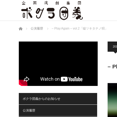
ホーム
公演履歴
– Play Again – vol.2「嘘ツキタチノ唄」
201
– 
ボクラ団義からのお知らせ
公演履歴