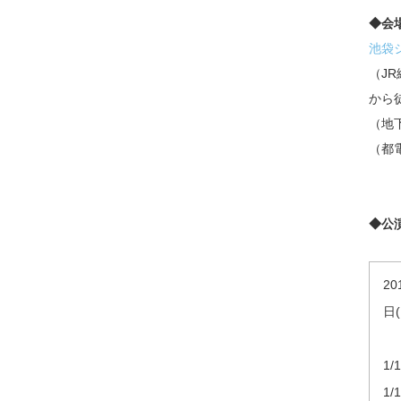
◆会
池袋シ
（J
から
（地
（都
◆公
20
日(
1/
1/