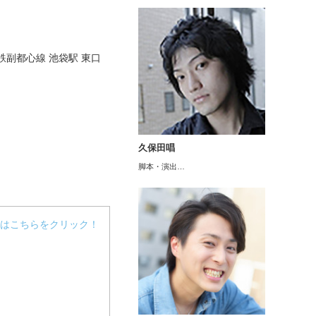
副都心線 池袋駅 東口
久保田唱
脚本・演出…
はこちらをクリック！