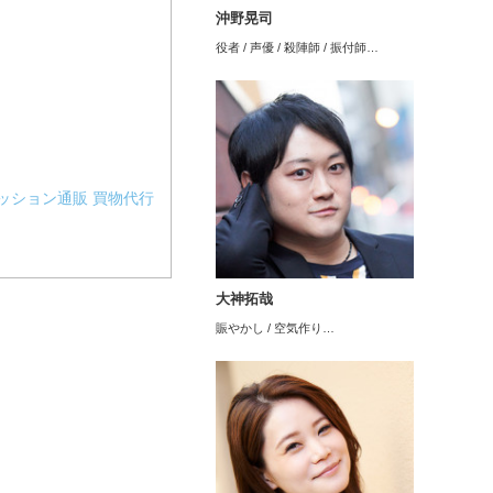
沖野晃司
役者 / 声優 / 殺陣師 / 振付師…
ッション通販
買物代行
大神拓哉
賑やかし / 空気作り…