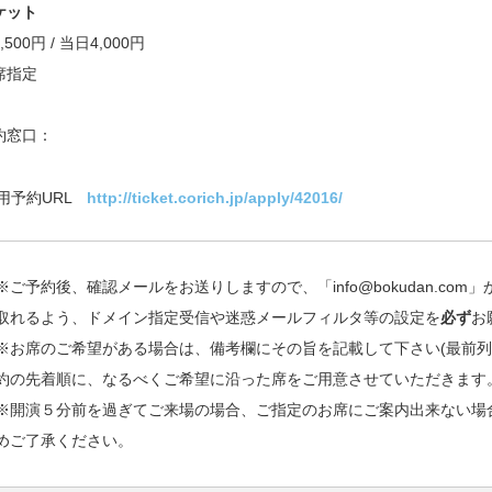
ケット
500円 / 当日4,000円
席指定
約窓口：
用予約URL
http://ticket.corich.jp/apply/42016/
※ご予約後、確認メールをお送りしますので、「info@bokudan.com
取れるよう、ドメイン指定受信や迷惑メールフィルタ等の設定を
必ず
お
※お席のご希望がある場合は、備考欄にその旨を記載して下さい(最前列
約の先着順に、なるべくご希望に沿った席をご用意させていただきます
※開演５分前を過ぎてご来場の場合、ご指定のお席にご案内出来ない場
めご了承ください。