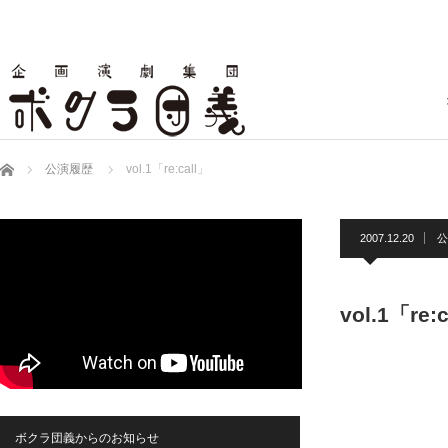
ホーム
公演履歴
vol.1「re:call」
2007.12.20
公
vol.1「re:
ボクラ団義からのお知らせ