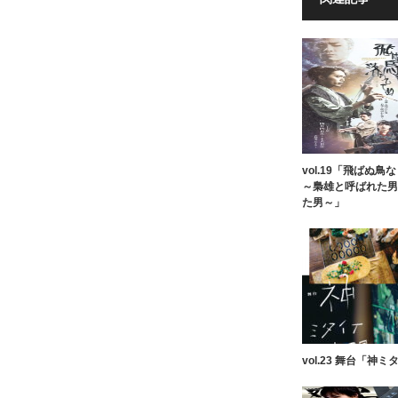
vol.19「飛ばぬ
～梟雄と呼ばれた男
た男～」
vol.23 舞台「神