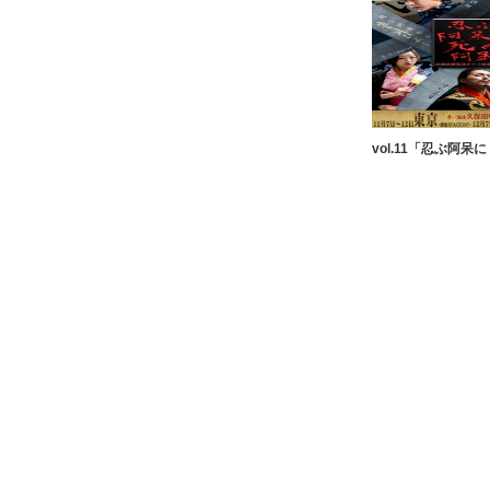
vol.11「忍ぶ阿呆