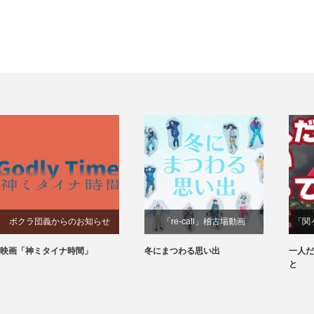
ボクラ団義からのお知らせ
「re-call」稽古場動画
「関
映画「神ミタイナ時間」
冬にまつわる思い出
一人だ
と