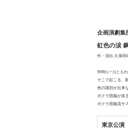
企画演劇集団
虹色の涙 
作・演出 久保田
何時(いつ)とも
そこで起こる、
色の識別が出来
ボクラ団義が送
ボクラ団義流サ
東京公演