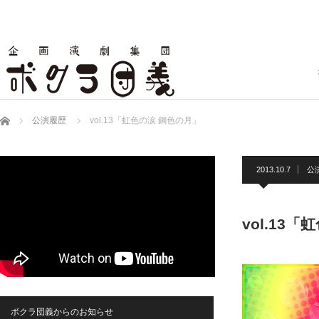
ホーム
公演履歴
vol.13「虹色の涙 鋼色の月」
2013.10.7
公
vol.13
ボクラ団義からのお知らせ