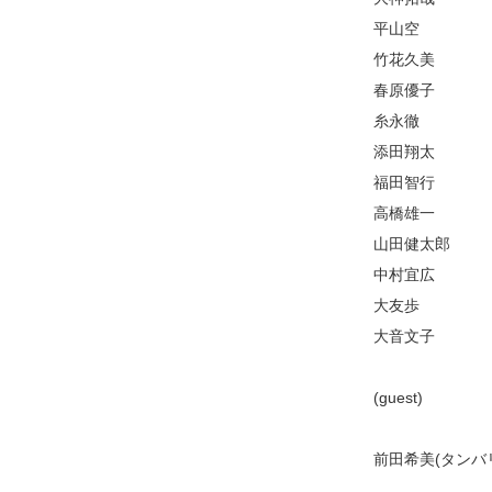
平山空
竹花久美
春原優子
糸永徹
添田翔太
福田智行
高橋雄一
山田健太郎
中村宜広
大友歩
大音文子
(guest)
前田希美(タンバ