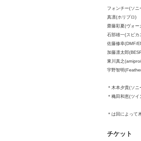
フォンチー(ソニ
真凛(ホリプロ)
齋藤彩夏(ヴォー
石部雄一(スピカ
佐藤修幸(DMF/E
加藤凛太郎(BESP
東川真之(amipro/G
宇野智明(Feather
＊木本夕貴(ソニ
＊穐田和恵(ツイ
＊は回によって
チケット