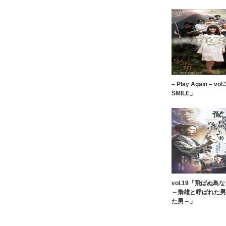
– Play Again – vo
SMILE」
vol.19「飛ばぬ
～梟雄と呼ばれた男
た男～」