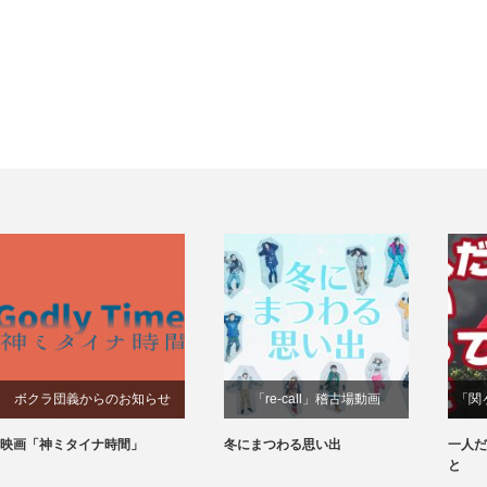
ボクラ団義からのお知らせ
「re-call」稽古場動画
「関
映画「神ミタイナ時間」
冬にまつわる思い出
一人だ
と