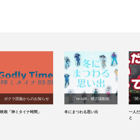
ボクラ団義からのお知らせ
「re-call」稽古場動画
「関
映画「神ミタイナ時間」
冬にまつわる思い出
一人だ
と