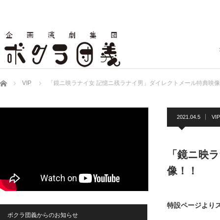
ホーム
VIP
「鏡ニ映ラナイ女 記憶ニ残ラナイ男」ダイレクトメール特典映
2021.04.5
VIP
「鏡ニ映ラ
像！！
特設ページより
ボクラ団義からのお知らせ