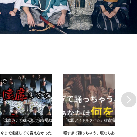
Next
「遠慮ガチナ殺人鬼」稽古場動
「戦国アイドルタイム」稽古場
「ぼく
画
動画
今まで遠慮してて言えなかった
暇すぎて踊っちゃう、暇ならあ
学生時