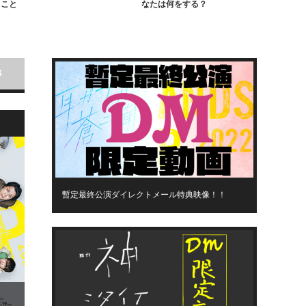
こと
なたは何をする？
い話
事
暫定最終公演ダイレクトメール特典映像！！