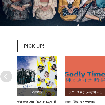
PICK UP!!
公演履歴
ボクラ団義からのお知らせ
メール
暫定最終公演「耳があるなら蒼
映画「神ミタイナ時間」