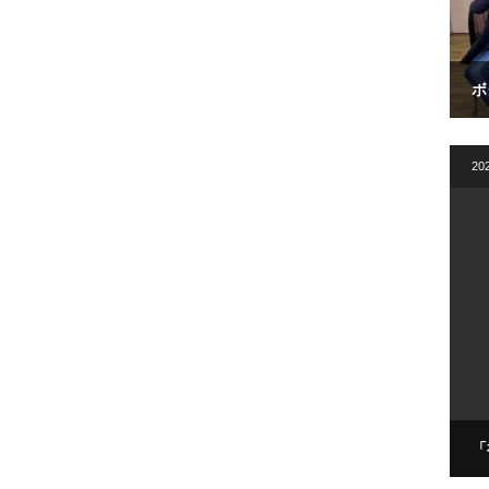
ボ
20
「