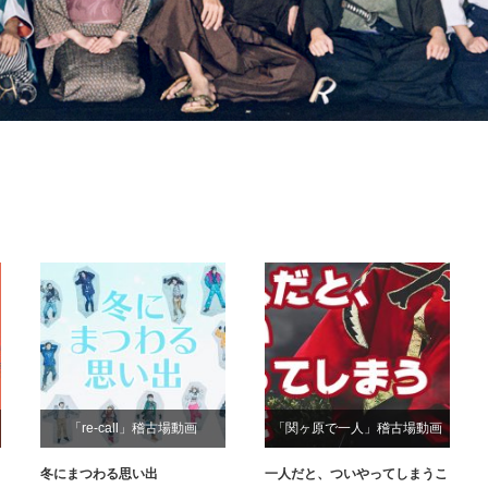
「re-call」稽古場動画
「関ヶ原で⼀⼈」稽古場動画
冬にまつわる思い出
一人だと、ついやってしまうこ