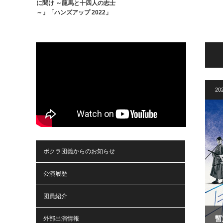
に聞け ～龍馬と十四人の志士
～」「ハンズアップ 2022」
20
ボクラ団義からのお知らせ
公演履歴
団員紹介
暫
外部出演情報