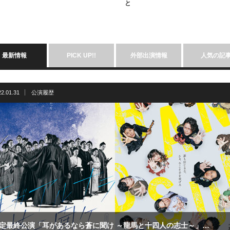
と
最新情報
PICK UP!!
外部出演情報
人気の記
22.01.31
公演履歴
定最終公演「耳があるなら蒼に聞け ～龍馬と十四人の志士～」…