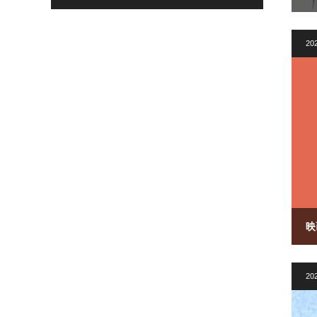
202
映
202