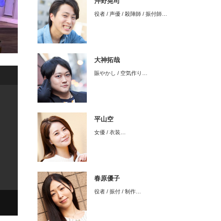
沖野晃司
役者 / 声優 / 殺陣師 / 振付師…
大神拓哉
賑やかし / 空気作り…
平山空
女優 / 衣装…
春原優子
役者 / 振付 / 制作…