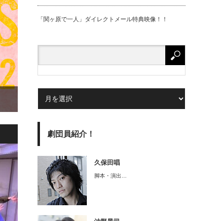
「関ヶ原で⼀⼈」ダイレクトメール特典映像！！
劇団員紹介！
久保田唱
脚本・演出…