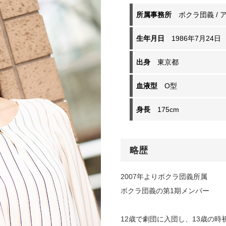
所属事務所
ボクラ団義 / 
生年月日
1986年7月24日
出身
東京都
血液型
O型
身長
175cm
略歴
2007年よりボクラ団義所属
ボクラ団義の第1期メンバー
12歳で劇団に入団し、13歳の