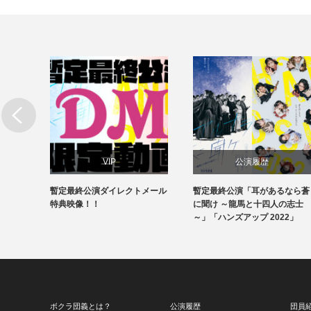
古場動
VIP
公演履歴
去は何
暫定最終公演ダイレクトメール
暫定最終公演「耳があるなら蒼
特典映像！！
に聞け ～龍馬と十四人の志士
～」「ハンズアップ 2022」
ボクラ団義とは？
公演履歴
団員