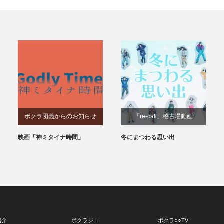
ボクラ団義からのお知らせ
「re-call」稽古場動画
映画「神ミタイナ時間」
冬にまつわる思い出
紹介
ボクラジ！
ボクラ○○TV