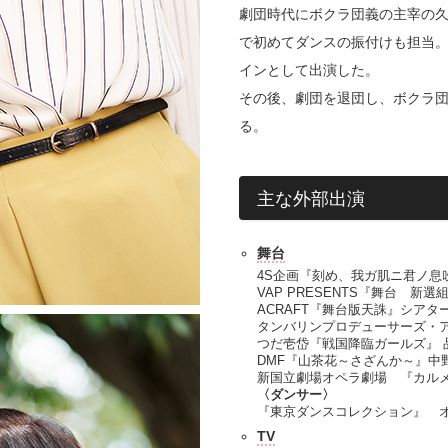
劇団時代にボクラ団義の主宰の
で初めてダンスの振付けも担当
インとして出演した。
その後、劇団を退団し、ボクラ
る。
主な外部出演
舞台
4S企画『刻め、我ガ肌ニ君ノ息吹
VAP PRESENTS『舞台 新選組
ACRAFT『舞台版天誅』シア
タンバリンプロデューサーズ・
つだ壱岱『戦国降臨ガールズ』 
DMF『山茶花～さざんか～』中
新国立劇場オペラ劇場 『カル
〈ダンサー〉
『東京ダンスコレクション』 
TV