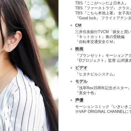
TBS『ここがヘンだよ日本人』
TBS『ファーストラブ』 クラス
TBS『こちら本池上署』 女子高
『Good luck』 フライトアテン
CM
三井住友銀行TVCM「彼女と買
『キットカット』春の受験編
『自転車交通安全ＣＭ』
映画
『プランゼット』モーションア
『Dプロジェクト』監督 山岸謙
ビデオ
『ヒタチビルシステム』
モデル
『浅草Rox15周年記念ポスター
『美女十色』
声優
モーションコミック『いきいき
※VAP ORIGINAL CHA