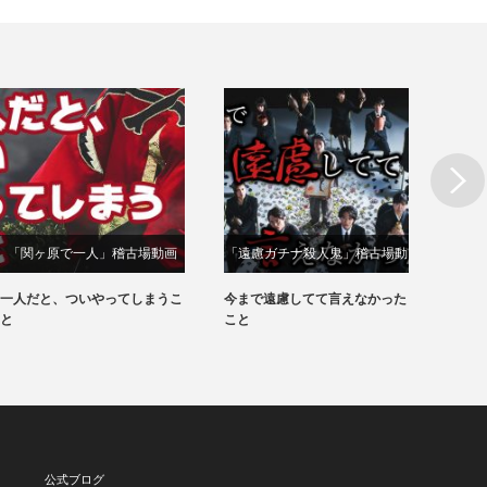
Next
「関ヶ原で⼀⼈」稽古場動画
「遠慮ガチナ殺人鬼」稽古場動
「戦
画
一人だと、ついやってしまうこ
今まで遠慮してて言えなかった
暇すぎ
と
こと
なたは
公式ブログ