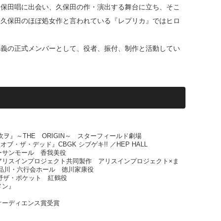
久保田唱に出会い、久保田の作・演出する舞台に立ち、そこ
。久保田のほぼ処女作と言われている『レプリカ』ではヒロ
団義の正式メンバーとして、役者、振付、制作と活動してい
ヲ』～THE ORIGIN～ スターフィールド劇場
オブ・ザ・デッド』CBGK シブゲキ!! ／HEP HALL
ターサンモール 香我美役
アリスインプロジェクト共同製作 アリスインプロジェクト×ま
品川・六行会ホール 徳川家康役
野ザ・ポケット 紅鶴役
メン』
オーディエンス賞受賞