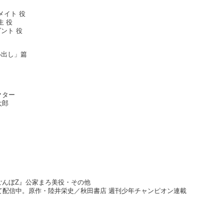
メイト 役
生 役
ダント 役
い出し」篇
クター
太郎
』
ごんぼZ』公家まろ美役・その他
NNELにて配信中。原作・陸井栄史／秋田書店 週刊少年チャンピオン連載