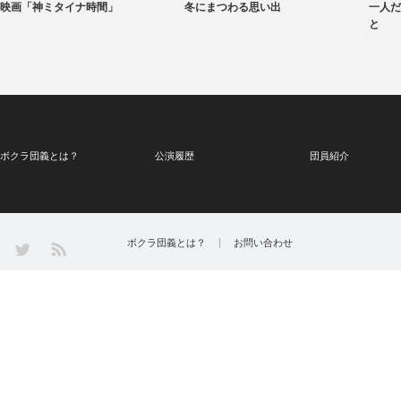
映画「神ミタイナ時間」
冬にまつわる思い出
一人だ
と
ボクラ団義とは？
公演履歴
団員紹介
Twitter
ボクラ団義とは？
お問い合わせ