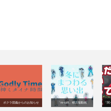
ボクラ団義からのお知らせ
「re-call」稽古場動画
「関