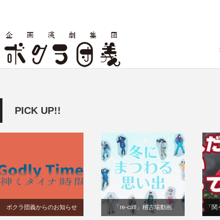
PICK UP!!
ボクラ団義からのお知らせ
「re-call」稽古場動画
「関