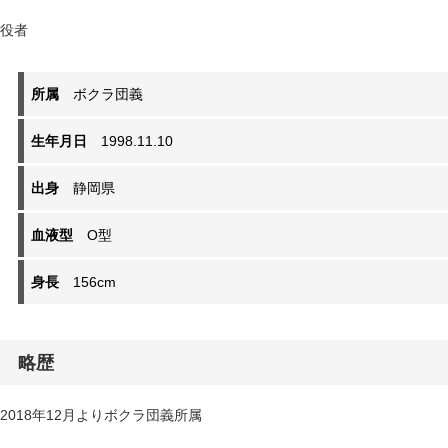
役者
所属
ボクラ団義
生年月日
1998.11.10
出身
静岡県
血液型
O型
身長
156cm
略歴
2018年12月よりボクラ団義所属