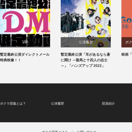
VIP
公演履歴
ボ
暫定最終公演ダイレクトメール
暫定最終公演「耳があるなら蒼
映画「
特典映像！！
に聞け ～龍馬と十四人の志士
～」「ハンズアップ 2022」
ボクラ団義とは？
公演履歴
団員紹介
ボクラ団義とは？
お問い合わせ