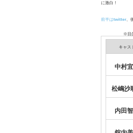
に激白！
前半は
twitter
、
※目
キャス
中村
松嶋沙
内田
舘内