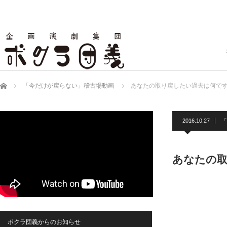
ホーム
「今だけが戻らない」稽古場動画
あなたの取り戻したい過去は何で
2016.10.27
「
あなたの
ボクラ団義からのお知らせ