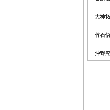
大神
竹石
沖野