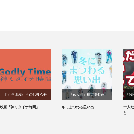
ボクラ団義からのお知らせ
「re-call」稽古場動画
「関
映画「神ミタイナ時間」
冬にまつわる思い出
一人だ
と