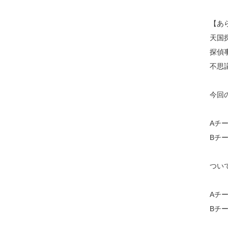
【あ
天国
探偵
不思
今回
Aチ
Bチ
つい
Aチ
Bチ