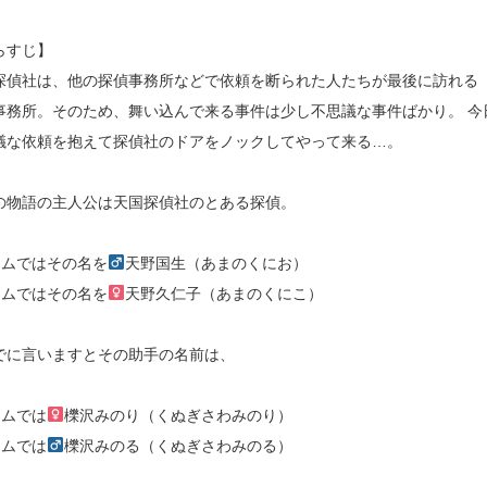
らすじ】
探偵社は、他の探偵事務所などで依頼を断られた人たちが最後に訪れる
事務所。そのため、舞い込んで来る事件は少し不思議な事件ばかり。 今
議な依頼を抱えて探偵社のドアをノックしてやって来る…。
の物語の主人公は天国探偵社のとある探偵。
ームではその名を
天野国生（あまのくにお）
ームではその名を
天野久仁子（あまのくにこ）
でに言いますとその助手の名前は、
ームでは
櫟沢みのり（くぬぎさわみのり）
ームでは
櫟沢みのる（くぬぎさわみのる）