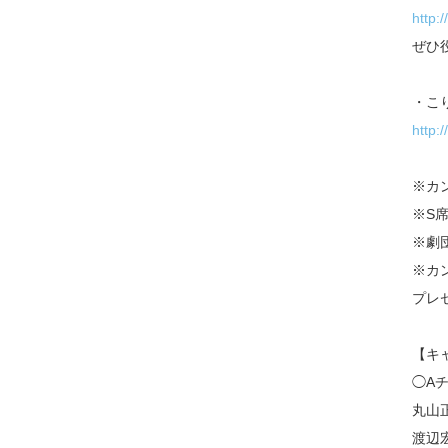
http:
ぜひ
・こ
http:/
※カ
※S
※劇
※カ
プレ
【キ
◯A
丸山
渡辺