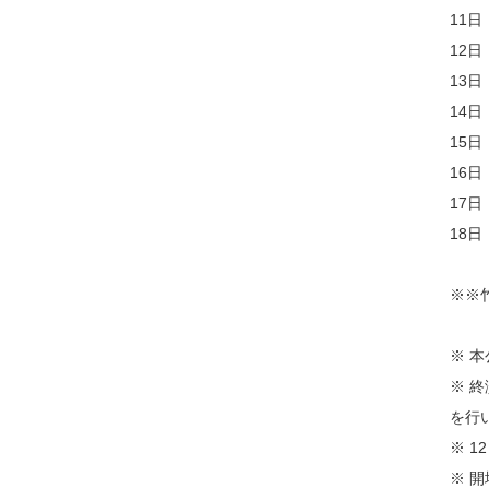
11日
12
13日
14日
15日
16日
17日
18日
※※
※ 
※ 
を行
※ 
※ 