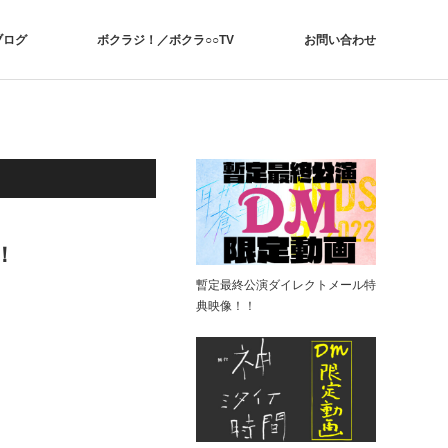
ブログ
ボクラジ！／ボクラ○○TV
お問い合わせ
！
暫定最終公演ダイレクトメール特
典映像！！