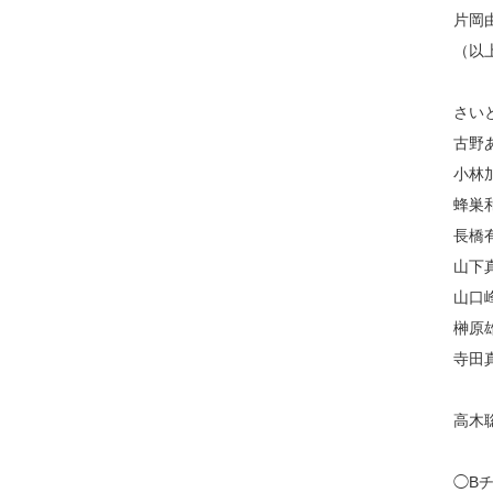
片岡
（以上B
さい
古野
小林
蜂巣
長橋
山下
山口
榊原
寺田
高木
◯B