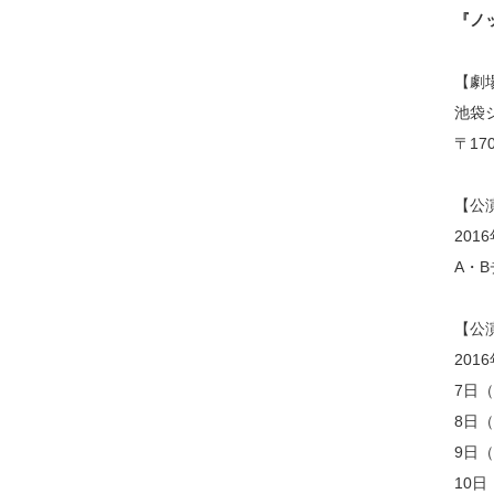
『ノ
【劇
池袋シ
〒17
【公
201
A・
【公
201
7日（
8日（
9日（
10日