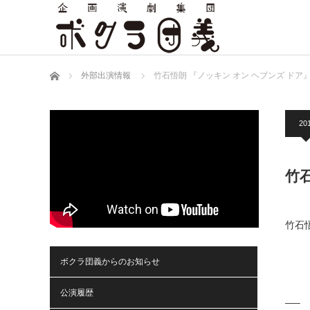
ホーム
外部出演情報
竹石悟朗 『ノッキン オン ヘブンズ ドア
201
竹
竹石悟
ボクラ団義からのお知らせ
公演履歴
—–