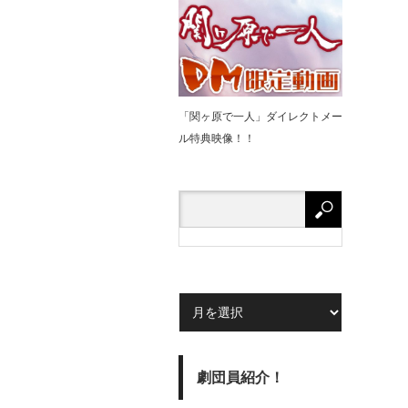
「関ヶ原で⼀⼈」ダイレクトメー
ル特典映像！！
劇団員紹介！