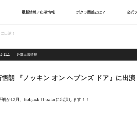
最新情報／出演情報
ボクラ団義とは？
公式
』に出演！
6.11.1
外部出演情報
石悟朗 『ノッキン オン ヘブンズ ドア』に出演
朗が12月、Bobjack Theaterに出演します！！