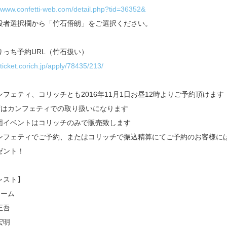
//www.confetti-web.com/detail.php?tid=36352&
役者選択欄から「竹石悟朗」をご選択ください。
りっち予約URL（竹石扱い）
/ticket.corich.jp/apply/78435/213/
ンフェティ、コリッチとも2016年11月1日お昼12時よりご予約頂けます
席はカンフェティでの取り扱いになります
団イベントはコリッチのみで販売致します
ンフェティでご予約、またはコリッチで振込精算にてご予約のお客様に
ゼント！
ャスト】
チーム
正吾
宏明