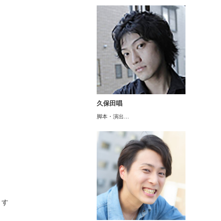
久保田唱
脚本・演出…
ます