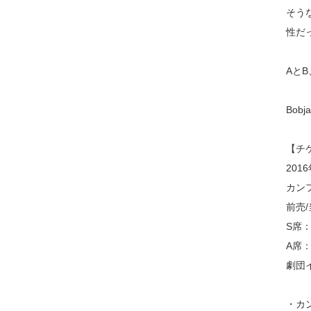
そう
性だ
Aと
Bob
【チ
201
カン
前売
S席
A席
劇団
・カ