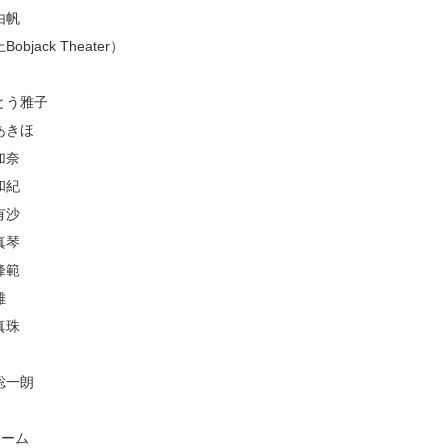
由帆
objack Theater）
とう雅子
あきほ
加奈
和紀
有沙
真琴
峰範
雄
真珠
聡一朗
チーム