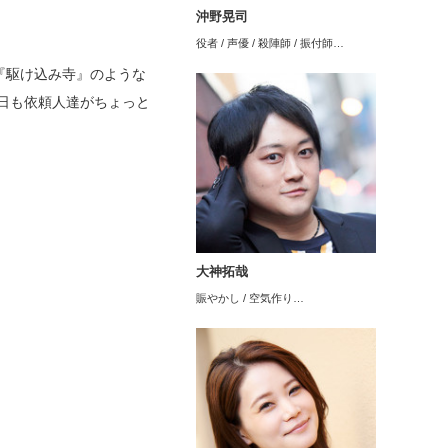
沖野晃司
役者 / 声優 / 殺陣師 / 振付師…
『駆け込み寺』のような
日も依頼人達がちょっと
大神拓哉
賑やかし / 空気作り…