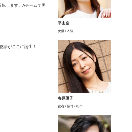
反転します。Aチームで男
平山空
女優 / 衣装…
探偵物語がここに誕生！
春原優子
役者 / 振付 / 制作…