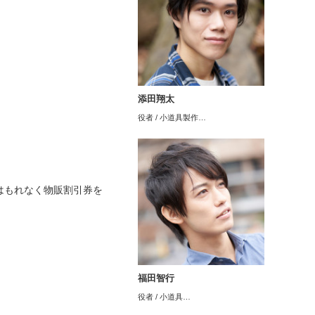
添田翔太
役者 / 小道具製作…
はもれなく物販割引券を
福田智行
役者 / 小道具…