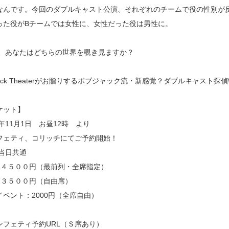
なんです。今回のダブルキャスト公演、それぞれのチームで役の性別が
った役がBチームでは女性に、女性だった役は男性に。
B、あなたはどちらの世界を覗き見ますか？
jack Theaterがお贈りするボブジャック流・新感覚？ダブルキャスト
ケット】
6年11月1日 お昼12時 より
フェティ、コリッチにてご予約開始！
/当日共通
：４５００円（最前列・全席指定）
：３５００円（自由席）
イベント：2000円（全席自由）
ンフェティ予約URL（Ｓ席あり）