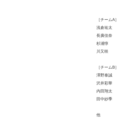
［チームA］
浅倉祐太
長廣佳奈
杉浦惇
川又咲
［チームB］
澤野泰誠
沢井彩華
内田翔太
田中紗季
他