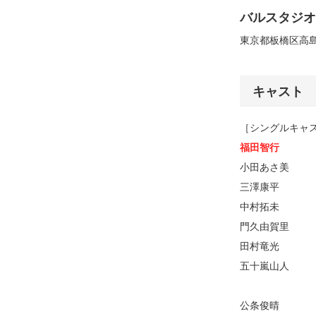
バルスタジオ
東京都板橋区高島平
キャスト
［シングルキャ
福田智行
小田あさ美
三澤康平
中村拓未
門久由賀里
田村竜光
五十嵐山人
公条俊晴