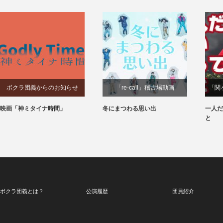
ボクラ団義からのお知らせ
「re-call」稽古場動画
「関
映画「神ミタイナ時間」
冬にまつわる思い出
一人だ
と
ボクラ団義とは？
公演履歴
団員紹介