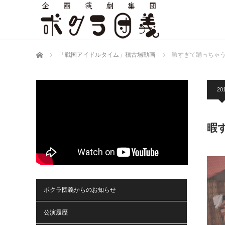
ホーム
「戦国アイドルタイム」稽古場動画
暇すぎて踊っちゃ
20
暇
ボクラ団義からのお知らせ
公演履歴