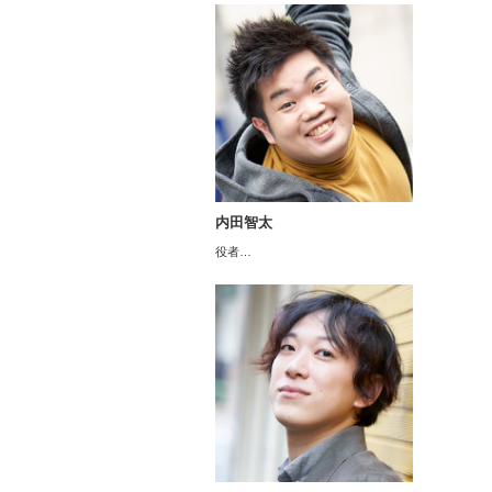
内田智太
役者…