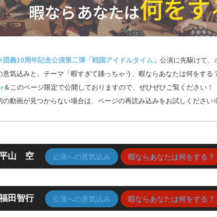
ラ団義10周年記念公演第二弾「戦国アイドルタイム」
公演に先駆けて、
の意気込みと、テーマ「暇すぎて踊っちゃう、暇ならあなたは何をする
er
＆このページ限定で公開しておりますので、ぜひぜひご覧ください！
的の動画が見つからない場合は、ページの再読み込みをお試しください
平山 空
公演への意気込み
暇ならあなたは何をする？
福田智行
公演への意気込み
暇ならあなたは何をする？