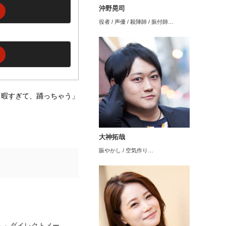
沖野晃司
役者 / 声優 / 殺陣師 / 振付師…
「暇すぎて、踊っちゃう」
大神拓哉
賑やかし / 空気作り…
ム」ダイレクトメー