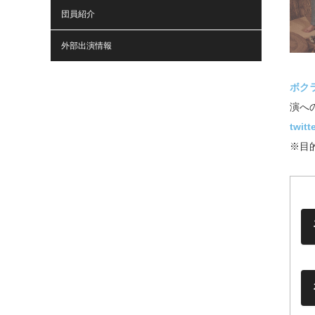
団員紹介
外部出演情報
ボク
演へ
twitt
※目