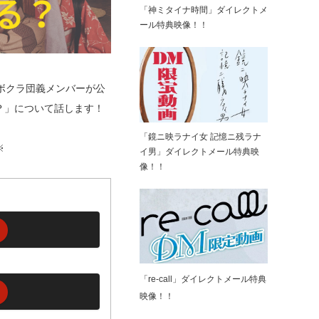
「神ミタイナ時間」ダイレクトメ
ール特典映像！！
ボクラ団義メンバーが公
？」について話します！
「鏡ニ映ラナイ女 記憶ニ残ラナ
※
イ男」ダイレクトメール特典映
像！！
「re-call」ダイレクトメール特典
映像！！