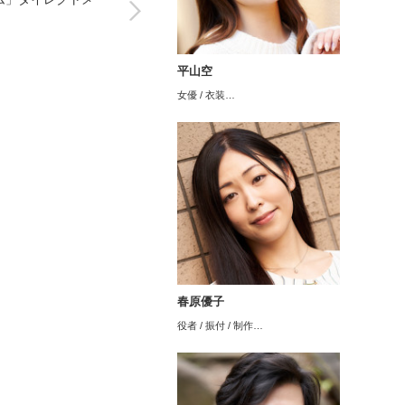
平山空
女優 / 衣装…
春原優子
役者 / 振付 / 制作…