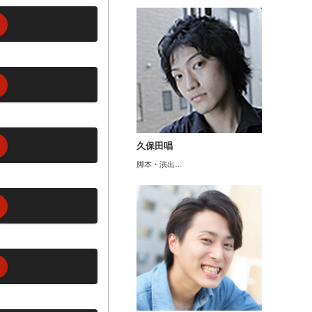
久保田唱
脚本・演出…