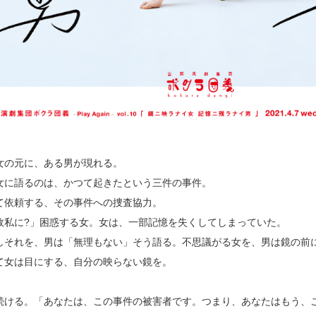
女の元に、ある男が現れる。
女に語るのは、かつて起きたという三件の事件。
て依頼する、その事件への捜査協力。
故私に?」困惑する女。女は、一部記憶を失くしてしまっていた。
しそれを、男は「無理もない」そう語る。不思議がる女を、男は鏡の前
て女は目にする、自分の映らない鏡を。
続ける。「あなたは、この事件の被害者です。つまり、あなたはもう、