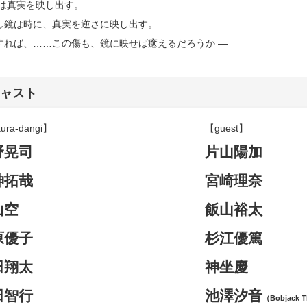
鏡は真実を映し出す。
し鏡は時に、真実を逆さに映し出す。
すれば、……この傷も、鏡に映せば癒えるだろうか ―
ャスト
ura-dangi】
【guest】
野晃司
片山陽加
神拓哉
宮崎理奈
山空
飯山裕太
原優子
杉江優篤
田翔太
神坐慶
田智行
池澤汐音
（Bobjack T