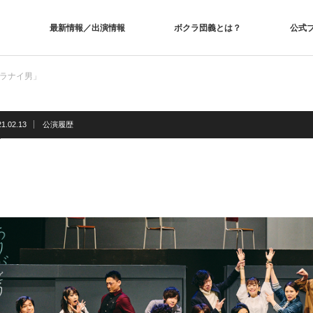
最新情報／出演情報
ボクラ団義とは？
公式
憶ニ残ラナイ男」
21.02.13
公演履歴