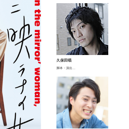
久保田唱
脚本・演出…