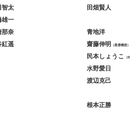
田智太
田畑賢人
橋雄一
崎那奈
青地洋
谷紅遥
齋藤伸明
（黒雪構想
民本しょうこ
（B
水野愛日
渡辺克己
根本正勝