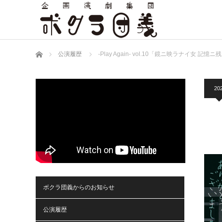
ホーム
公演履歴
-Play Again- vol.10「鏡ニ映ラナイ女 記
20
ボクラ団義からのお知らせ
公演履歴