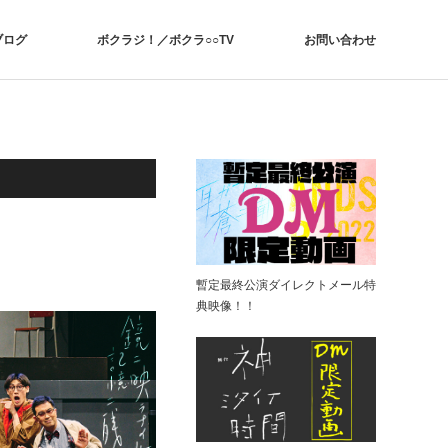
ブログ
ボクラジ！／ボクラ○○TV
お問い合わせ
-Play Again- vol.10
暫定最終公演ダイレクトメール特
典映像！！