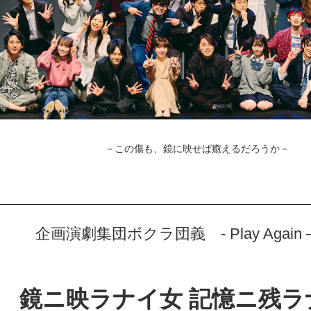
－この傷も、鏡に映せば癒えるだろうか－
企画演劇集団ボクラ団義 - Play Again – v
鏡ニ映ラナイ女 記憶ニ残ラ