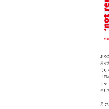
ある
男が
そし
「何
しか
そし
男は