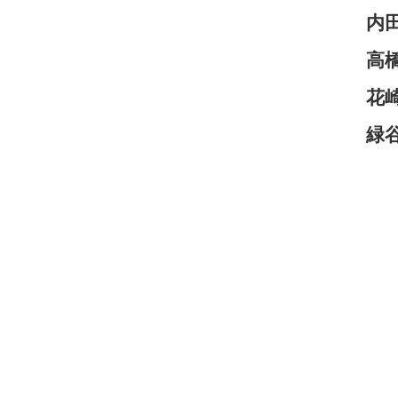
内
高
花
緑