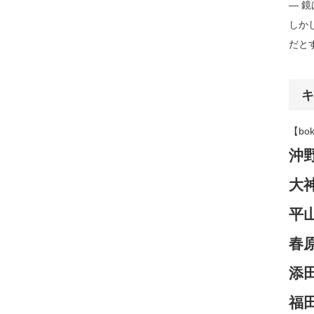
― 
しか
だと
キ
【bok
沖
大
平
春
添
福