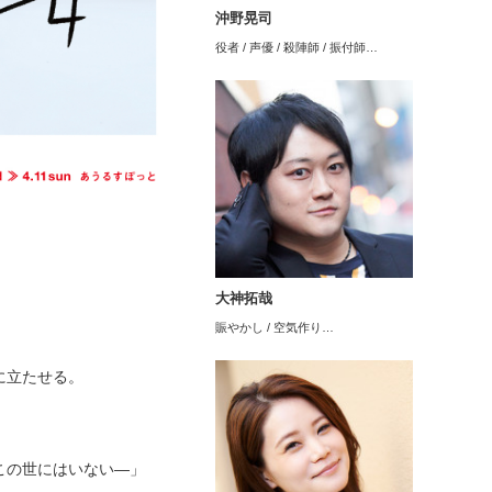
沖野晃司
役者 / 声優 / 殺陣師 / 振付師…
大神拓哉
賑やかし / 空気作り…
に立たせる。
この世にはいない―」