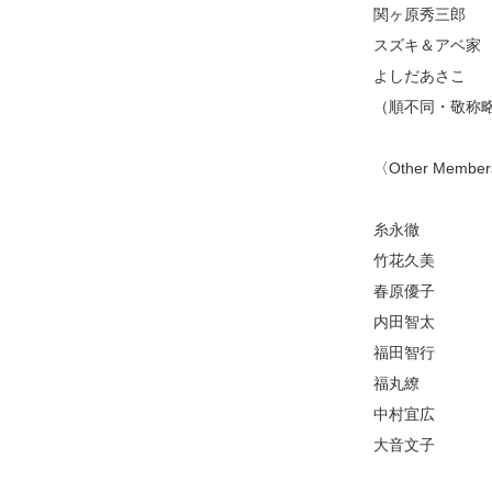
関ヶ原秀三郎
スズキ＆アベ家
よしだあさこ
（順不同・敬称
〈Other Membe
糸永徹
竹花久美
春原優子
内田智太
福田智行
福丸繚
中村宜広
大音文子