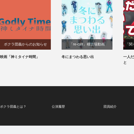
ボクラ団義からのお知らせ
「re-call」稽古場動画
「関
映画「神ミタイナ時間」
冬にまつわる思い出
一人だ
と
ボクラ団義とは？
公演履歴
団員紹介