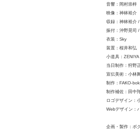
音響：岡村崇梓
映像：神林裕介
収録：神林裕介 /
振付：沖野晃司 /
衣装：Sky
装置：桜井和弘
小道具：ZENIYA
当日制作：狩野正仁
宣伝美術：小林
制作：FAKO-bok
制作補佐：田中
ロゴデザイン：
Webデザイン：
企画・製作：ボ