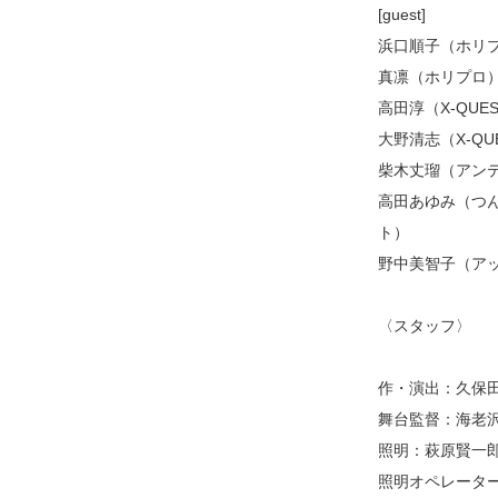
[guest]
浜口順子（ホリ
真凛（ホリプロ
高田淳（X-QUE
大野清志（X-QU
柴木丈瑠（アン
高田あゆみ（つ
ト）
野中美智子（ア
〈スタッフ〉
作・演出：久保田
舞台監督：海老沢 
照明：萩原賢一
照明オペレータ