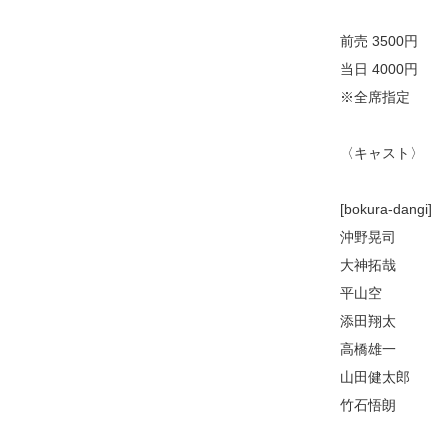
前売 3500円
当日 4000円
※全席指定
〈キャスト〉
[bokura-dangi]
沖野晃司
大神拓哉
平山空
添田翔太
高橋雄一
山田健太郎
竹石悟朗