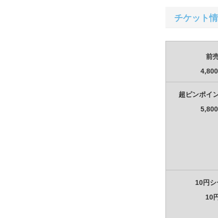
チケット情
前
4,80
超ピンポイ
5,80
10円
10