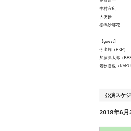
高橋雄一
中村宜広
大友歩
松嶋沙耶花
【guest】
今出舞（PKP）
加藤凛太郎（BES
若狭勝也（KAKU
公演スケジ
2018年6月