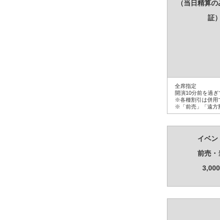
（当日精算の
証
全席指定
開演10分前を過
※各種割引は併用
※「前売」「遠方
イベン
前売・
3,00