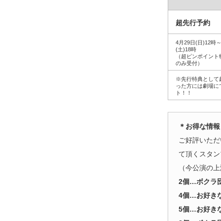
超先行予約
4月29日(日)12時
(土)18時
（超ピンポイント
のみ受付）
※先行特典として
った方には劇場に
ト！！
＊お得な情報
ご好評いただ
て頂くスタン
（今公演の上
2個…ボクラ
4個…お好き
5個…お好き