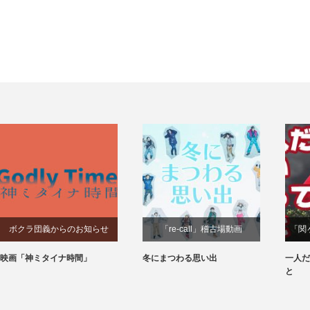
「re-call」稽古場動画
「関ヶ原で⼀⼈」稽古場動画
「
冬にまつわる思い出
一人だと、ついやってしまうこ
今
と
こ