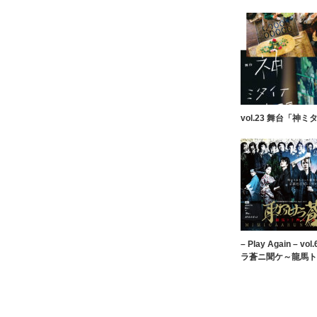
vol.23 舞台「神
– Play Again – 
ラ蒼ニ聞ケ～龍馬ト