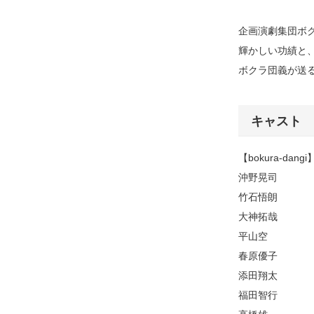
企画演劇集団ボク
輝かしい功績と
ボクラ団義が送
キャスト
【bokura-dangi
沖野晃司
竹石悟朗
大神拓哉
平山空
春原優子
添田翔太
福田智行