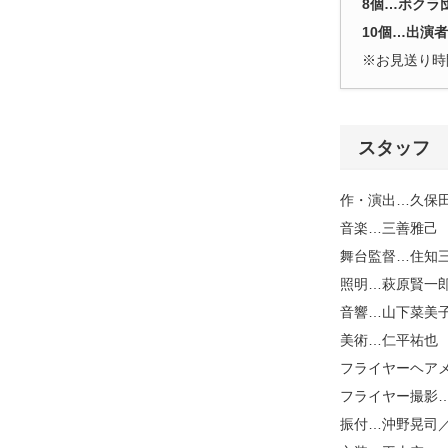
8個…ボクラ
10個…出演
※お見送り時
スタッフ
作・演出…久保
音楽…三善雅己
舞台監督…住知
照明…萩原賢一郎(Li
音響…山下菜美子(min
美術…仁平祐也
フライヤーヘアメイ
フライヤー撮影…大
振付…沖野晃司