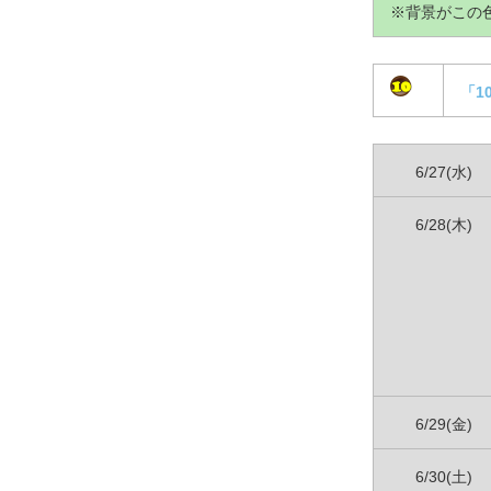
※背景がこの
「1
6/27(水)
6/28(木)
6/29(金)
6/30(土)