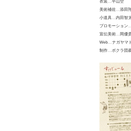
衣装…平山空
美術補佐…添田
小道具…内田智
プロモーション
宣伝美術…岡優貴(M
Web…ナガヤマ
制作…ボクラ団