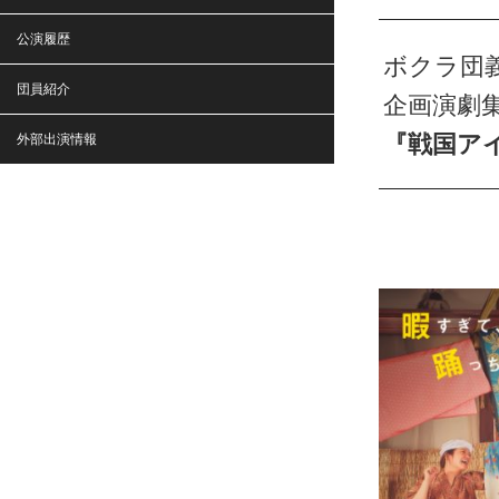
公演履歴
ボクラ団
団員紹介
企画演劇集団
『戦国ア
外部出演情報