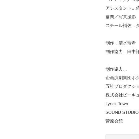
アシスタント…
幕間／写真撮影…大柳
スチール補佐…タケ
制作…清水瑞希
制作協力…田中
制作協力…
企画演劇集団ボ
五社プロダクシ
株式会社ピーキ
Lyrick Town
SOUND STUDIO
菅原会館