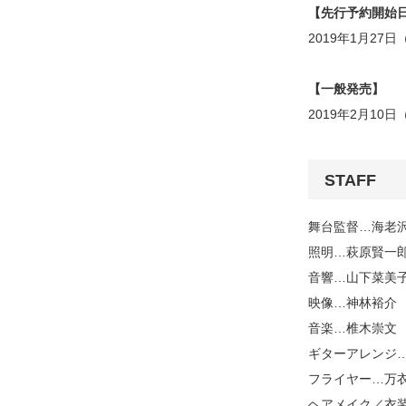
【先行予約開始
2019年1月27
【一般発売】
2019年2月10
STAFF
舞台監督…海老
照明…萩原賢一郎 (L
音響…山下菜美子 (mi
映像…神林裕介
音楽…椎木崇文
ギターアレンジ
フライヤー…万
ヘアメイク／衣装…平