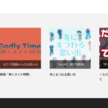
ボクラ団義からのお知らせ
「re-call」稽古場動画
「関
映画「神ミタイナ時間」
冬にまつわる思い出
一人だ
と