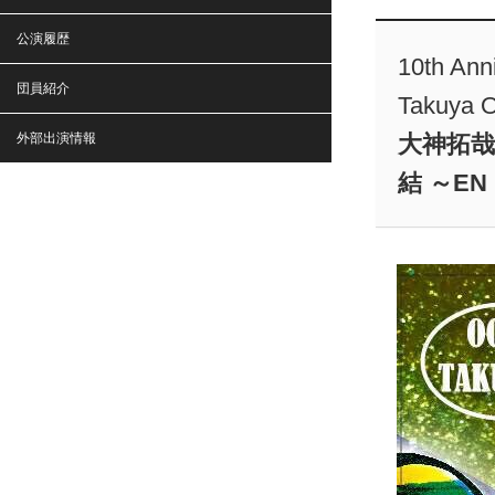
公演履歴
10th Ann
団員紹介
Takuya O
外部出演情報
大神拓哉の
結 ～EN