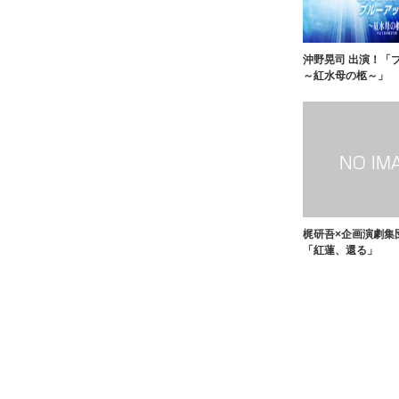
沖野晃司 出演！「
～紅水母の柩～」
梶研吾×企画演劇集
「紅蓮、還る」