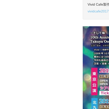
Vivid Caf
vividcafe201