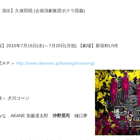
・演出】久保田唱 (企画演劇集団ボクラ団義)
】2015年7月15日(水)～7月20日(月祝) 【劇場】新宿村LIVE
式ＨＰ＞
http://www.ribenren.jp/livedog/lovesong/
演＞ 才川コージ
みな AKANE 加藤凛太郎
沖野晃司
樋口夢