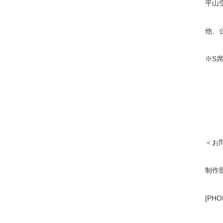
平山
他、
※S
＜お
制作部
[PHO