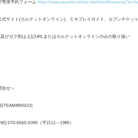
空専用予約フォーム
https://www.quartet-online.net/ticket/lovesong?m=0
公式サイト(カルテットオンライン)、ＣＮプレイガイド、セブンチケッ
席及びガク割は上記URLまたはカルテットオンラインのみの取り扱い
問合せ＞
(TEAM#BISCO)
NE] 070-6565-0395（平日11～19時）