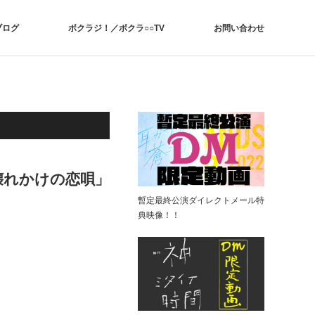
ブログ
ボクラジ！／ボクラ○○TV
お問い合わせ
壊れかけの恋唄」
暫定最終公演ダイレクトメール特
典映像！！