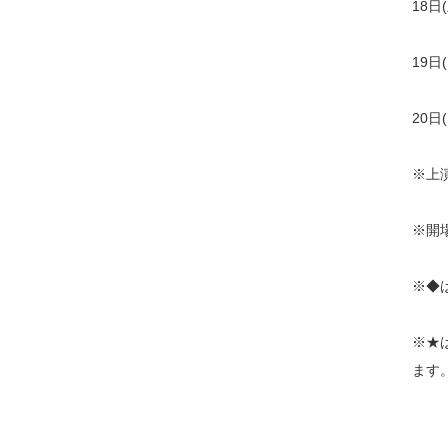
18日
19日
20日
※上
※開
※◆は
※★
ます