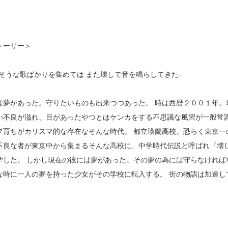
トーリー＞
れそうな歌ばかりを集めては また壊して音を鳴らしてきた-
は夢があった。守りたいものも出来つつあった。 時は西暦２００１年。
い不良が溢れ、目があったやつとはケンカをする不思議な風習が一般常
プ育ちがカリスマ的な存在なそんな時代。 都立瑛蘭高校。恐らく東京一
不良な者が東京中から集まるそんな高校に、中学時代伝説と呼ばれ『壊
学した。 しかし現在の彼には夢があった。その夢の為には守らなければ
な時に一人の夢を持った少女がその学校に転入する。 街の物語は加速し