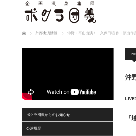
ホーム
外部出演情報
沖野・平山出演！ 久保田唱 作・演出作
201
沖
LIV
ボクラ団義からのお知らせ
『
公演履歴