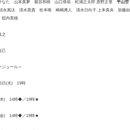
ひなた 山本真夢 籠谷和樹 山口侑佑 松浦正太郎 原野正章
平山空
 須永風汰 清水黒貴 松本唯 崎嶋勇人 清水日向子 上本真央 加藤
 舘内美穂
真之
克己
ケジュール＞
15日(水) 19時
(木) 14時◆／19時★
(金) 14時◆／19時★