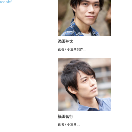
aceahf
ト
添田翔太
役者 / 小道具製作…
福田智行
役者 / 小道具…