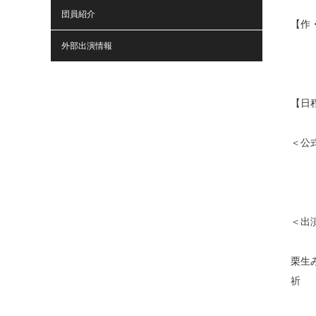
団員紹介
【作
外部出演情報
【日程
＜公
＜出
栗生
祈