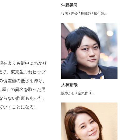
沖野晃司
役者 / 声優 / 殺陣師 / 振付師…
現在よりも街中にわかり
識で、東京生まれヒップ
の偏差値の低さを誇り、
大神拓哉
し屋』の異名を取った男
賑やかし / 空気作り…
ならない約束もあった。
ていくことになる。