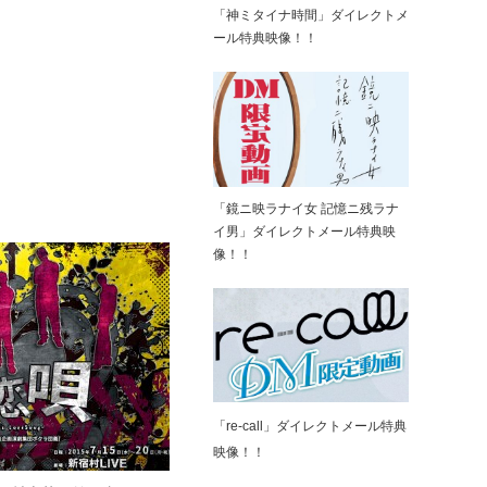
「神ミタイナ時間」ダイレクトメ
ール特典映像！！
「鏡ニ映ラナイ女 記憶ニ残ラナ
イ男」ダイレクトメール特典映
像！！
「re-call」ダイレクトメール特典
映像！！