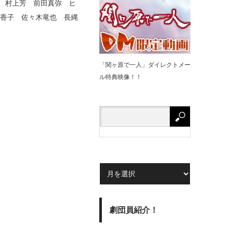
村上芳 前田真弥 ヒ
由香子 佐々木竜也 長縄
「関ヶ原で⼀⼈」ダイレクトメー
ル特典映像！！
劇団員紹介！