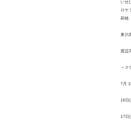
いせ
ロヤ
莉穂
東川
渡辺
＜ス
7月 
16日
17日