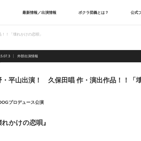
最新情報／出演情報
ボクラ団義とは？
公式
品！！「壊れかけの恋唄」
5.07.3
外部出演情報
野・平山出演！ 久保田唱 作・演出作品！！「
EDOGプロデュース公演
壊れかけの恋唄』