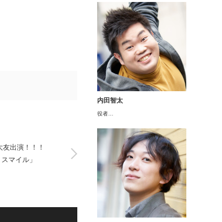
内田智太
役者…
大友出演！！！
ストスマイル」