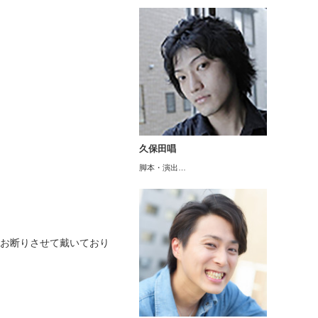
久保田唱
脚本・演出…
はお断りさせて戴いており