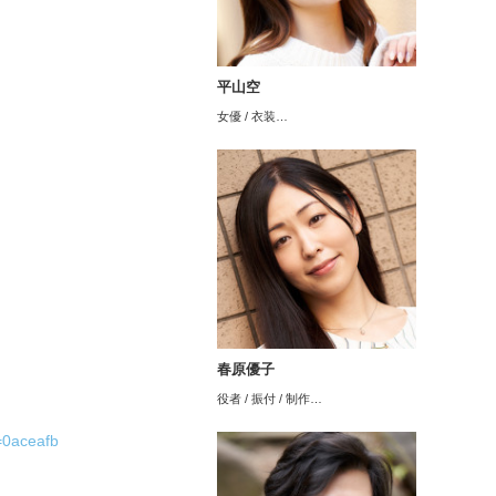
平山空
女優 / 衣装…
春原優子
役者 / 振付 / 制作…
m=0aceafb