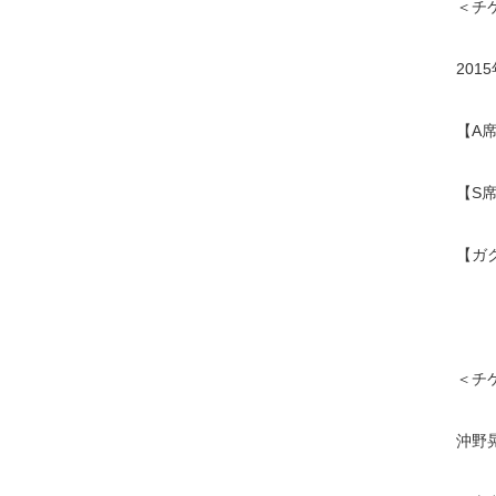
＜チ
201
【A席
【S
【ガク
＜チ
沖野