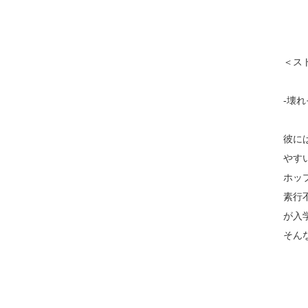
＜ス
-壊
彼に
やす
ホッ
素行
が入
そん