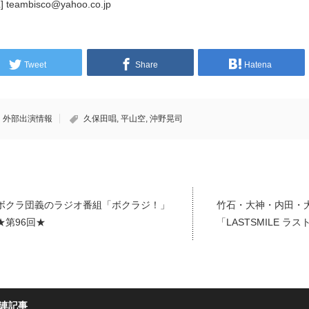
] teambisco@yahoo.co.jp
Tweet
Share
Hatena
外部出演情報
久保田唱
,
平山空
,
沖野晃司
ボクラ団義のラジオ番組「ボクラジ！」
竹石・大神・内田・
★第96回★
「LASTSMILE ラ
連記事