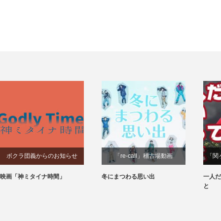
ボクラ団義からのお知らせ
「re-call」稽古場動画
「関
映画「神ミタイナ時間」
冬にまつわる思い出
一人だ
と