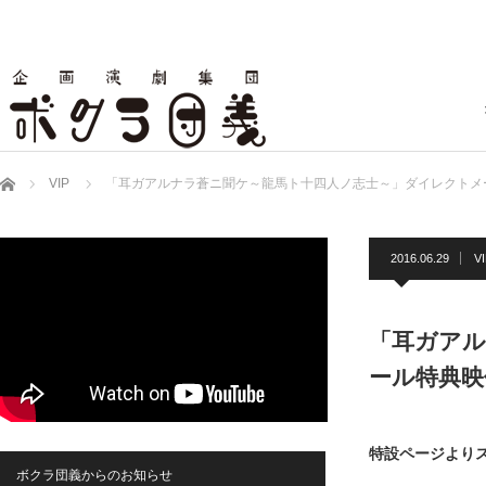
ホーム
VIP
「耳ガアルナラ蒼ニ聞ケ～龍馬ト十四人ノ志士～」ダイレクトメ
2016.06.29
V
「耳ガアル
ール特典映
特設ページより
ボクラ団義からのお知らせ