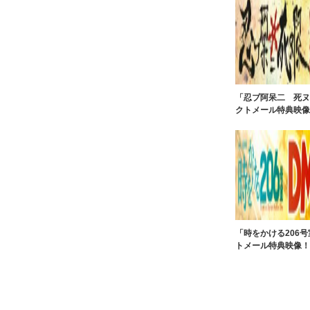
「忍ブ阿呆二 死ヌ
クトメール特典映像
「時をかける206
トメール特典映像！