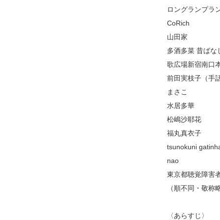
ロングランプラ
CoRich
山田家
多酒多菜 昔ばな
歌広場新宿南口
前田実枝子（手
まさこ
水居多華
松嶋沙耶花
福丸真衣子
tsunokuni gatinh
nao
東京都聴覚障害
（順不同・敬称
〈あらすじ〉