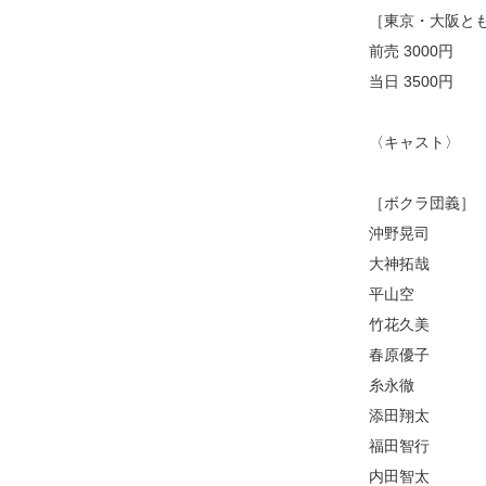
［東京・大阪と
前売 3000円
当日 3500円
〈キャスト〉
［ボクラ団義］
沖野晃司
大神拓哉
平山空
竹花久美
春原優子
糸永徹
添田翔太
福田智行
内田智太