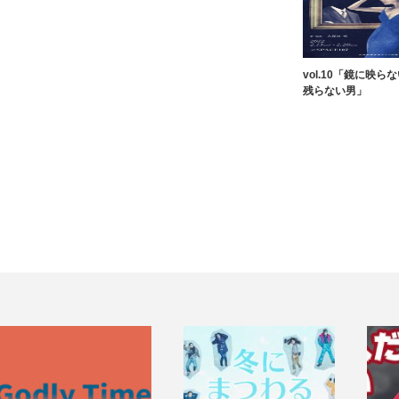
vol.10「鏡に映
残らない男」