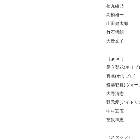
福丸綾乃
高橋雄一
山田健太郎
竹石悟朗
大音文子
［guest］
足立梨花(ホリプ
真凛(ホリプロ)
齋藤彩夏(ヴォー
大野清志
野元愛(アイドリン
中村宜広
當銀祥恵
〈スタッフ〉