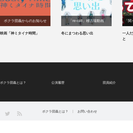
ボクラ団義からのお知らせ
「re-call」稽古場動画
「関
映画「神ミタイナ時間」
冬にまつわる思い出
一人だ
と
ボクラ団義とは？
公演履歴
団員紹介
Twitter
ボクラ団義とは？
お問い合わせ