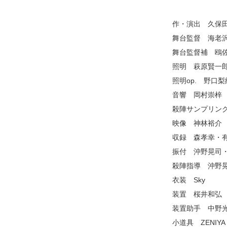
作・演出 久保
舞台監督 海老
舞台監督補 鴎
照明 萩原賢一
照明op. 野口
音響 岡村崇梓
殺陣サンプリン
映像 神林裕介
収録 森孝幸・
振付 沖野晃司
殺陣指導 沖野
衣装 Sky
装置 桜井和弘
装置助手 中野
小道具 ZENIYA