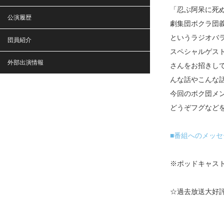
「忍ぶ阿呆に死
公演履歴
劇集団ボクラ団
というラジオバ
団員紹介
スペシャルゲス
外部出演情報
さんをお招きし
んな話やこんな
今回のボク団メ
どうぞフグなど
■番組へのメッセ
※ポッドキャスト
☆過去放送大好