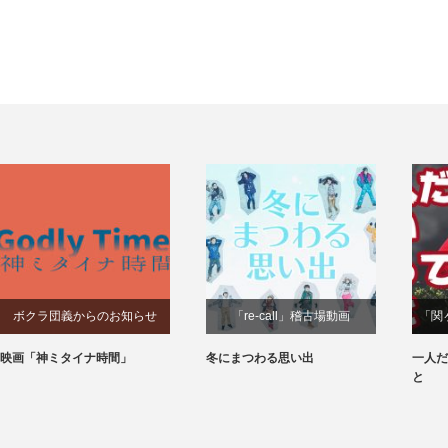
ボクラ団義からのお知らせ
「re-call」稽古場動画
「関
映画「神ミタイナ時間」
冬にまつわる思い出
一人だ
と