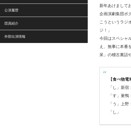
新年あけまして
公演履歴
企画演劇集団ボ
こうというラジ
団員紹介
ジ！」
外部出演情報
今回はスペシャ
え、無事に本番を終
呆」の稽古裏話
【食べ物電
「し」新宿
「す」巣鴨
「う」上野
「し」