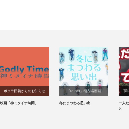
ボクラ団義からのお知らせ
「re-call」稽古場動画
「関
映画「神ミタイナ時間」
冬にまつわる思い出
一人だ
と