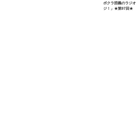
ボクラ団義のラジオ
ジ！」★第97回★