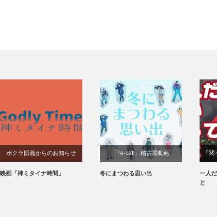
ボクラ団義からのお知らせ
「re-call」稽古場動画
「関
映画「神ミタイナ時間」
冬にまつわる思い出
一人だ
と