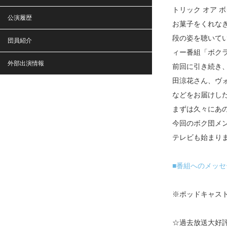
トリック オア 
公演履歴
お菓子をくれな
段の姿を聴いて
団員紹介
ィー番組「ボク
外部出演情報
前回に引き続き
田涼花さん、ヴ
などをお届けし
まずは久々にあ
今回のボク団メ
テレビも始まり
■番組へのメッセ
※ポッドキャスト
☆過去放送大好