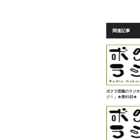
関連記事
ボクラ団義のラジオ
ジ！」★第65回★