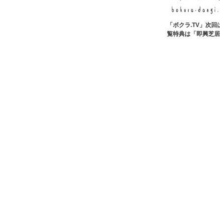
「ボクラ.TV」次回は
覧特典は「即興芝居