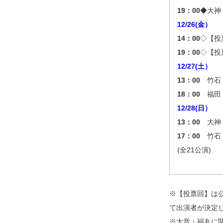
19：00
◆大神
12/26(金）
14：00
◇【投
19：00
◇【投
12/27(土）
13：00
竹石 
18：00
福田 
12/28(日）
13：00
大神 
17：00
竹石 
(全21公演)
※【投票回】は公
て出演者が決定
※大音・福丸に