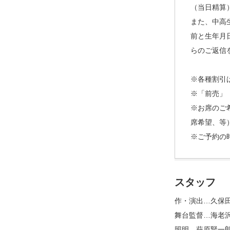
（当日精算
また、中高
前と生年月
らのご返信
※各種割引
※「前売」
※お席のご
席希望、等
※ご予約の
スタッフ
作・演出…久保
舞台監督…海老
照明…萩原賢一郎(Li