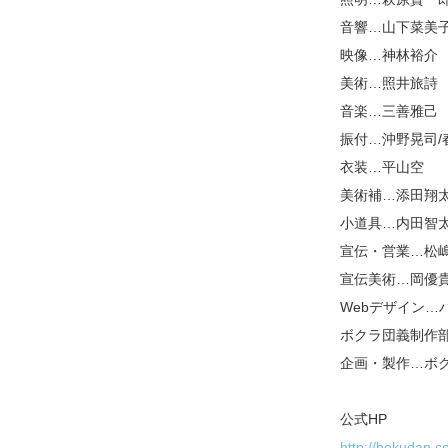
音響…山下菜美子（mi
映像…神林裕介
美術…照井旅詩
音楽…三善雅己
振付…沖野晃司/
衣装…平山空
美術補…添田翔太
小道具…内田智
宣伝・営業…松嶋
宣伝美術…岡優貴（
Webデザイン…
ボクラ団義制作部
企画・製作…ボ
公式HP
http://bokudan.