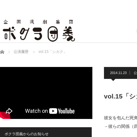
ホーム
公演履歴
vol.15「シカク」
2014.11.23
公
vol.15「
彼女を包んだ死
－彼らの関係（
ボクラ団義からのお知らせ