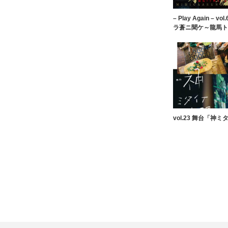
– Play Again – 
ラ蒼ニ聞ケ～龍馬ト
vol.23 舞台「神