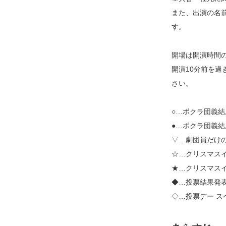
また、出演の名
す。
開場は開演時間の
開演10分前を
さい。
○…ボクラ団義
●…ボクラ団義
▽…劇団員だけ
☆…クリスマス
★…クリスマス
◆…投票結果発
◇…投票デー ス