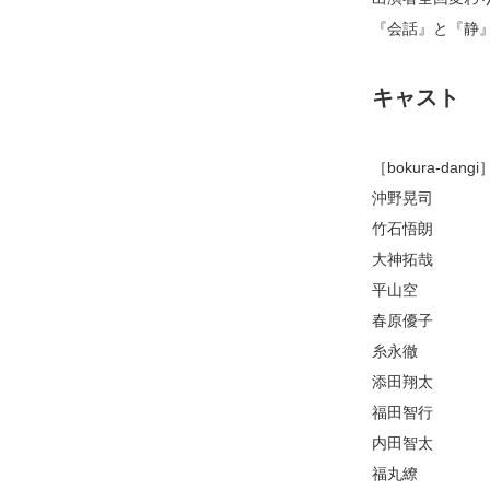
『会話』と『静
キャスト
［bokura-dangi
沖野晃司
竹石悟朗
大神拓哉
平山空
春原優子
糸永徹
添田翔太
福田智行
内田智太
福丸繚