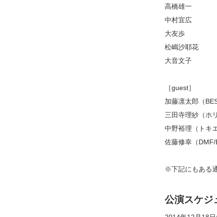
高橋雄一
中村宜広
大友歩
松嶋沙耶花
大音文子
［guest］
加藤凛太郎（BES
三田寺理紗（ホ
中野裕理（トキ
佐藤修幸（DMF/
※下記にもある
公演スケジ