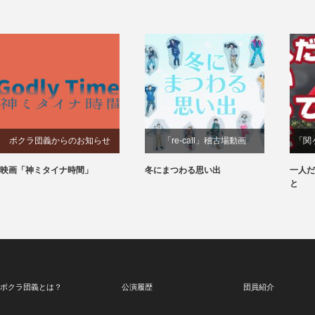
ボクラ団義からのお知らせ
「re-call」稽古場動画
「関
映画「神ミタイナ時間」
冬にまつわる思い出
一人だ
と
ボクラ団義とは？
公演履歴
団員紹介