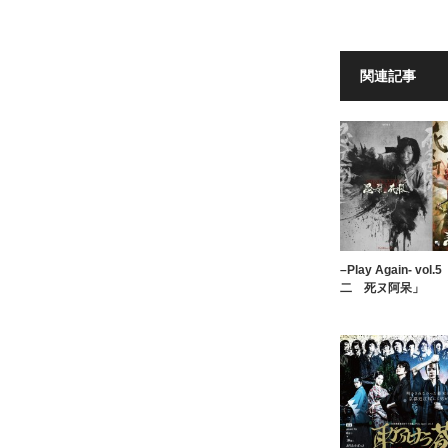
関連記事
–Play Again- vo
二 死ヌ阿呆」