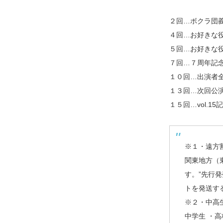
２回…ボクラ団
４回…お好きな
５回…お好きな役
７回…７周年記
１０回…出演者
１３回…次回公
１５回…vol.
※１・遠方
関東地方（
す。”先行
トを発送す
※２・中高
中学生 ・