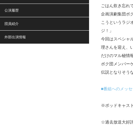
ごはん炊き忘れ
公演履歴
企画演劇集団ボ
こうというラジ
団員紹介
ジ！」
外部出演情報
今回はスペシャ
理さんを迎え、い
だけのマル秘情
ボク団メンバー
伝説となりそう
■番組へのメッセ
※ポッドキャスト
☆過去放送大好