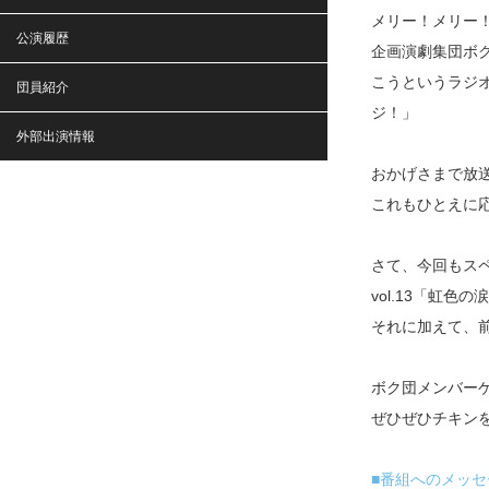
メリー！メリー
公演履歴
企画演劇集団ボ
こうというラジ
団員紹介
ジ！」
外部出演情報
おかげさまで放送
これもひとえに
さて、今回もス
vol.13「虹
それに加えて、
ボク団メンバー
ぜひぜひチキン
■番組へのメッセ