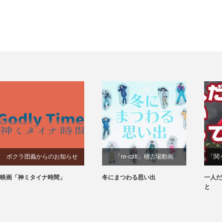
ボクラ団義からのお知らせ
「re-call」稽古場動画
「関
映画「神ミタイナ時間」
冬にまつわる思い出
一人だ
と