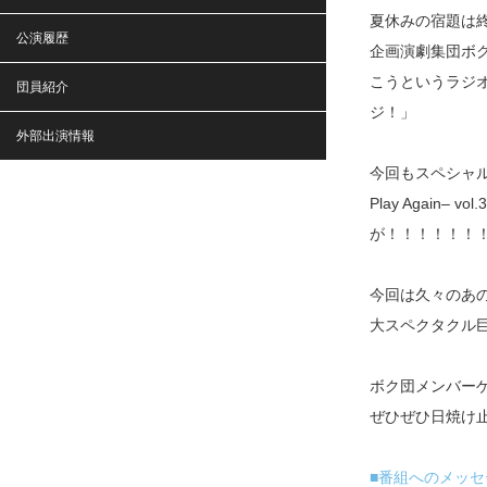
夏休みの宿題は終
公演履歴
企画演劇集団ボ
こうというラジ
団員紹介
ジ！」
外部出演情報
今回もスペシャ
Play Agai
が！！！！！！
今回は久々のあ
大スペクタクル
ボク団メンバー
ぜひぜひ日焼け
■番組へのメッセ