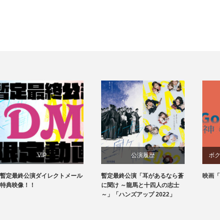
公演履歴
ボクラ団義からのお知ら
クトメール
暫定最終公演「耳があるなら蒼
映画「神ミタイナ時間」
に聞け ～龍馬と十四人の志士
～」「ハンズアップ 2022」