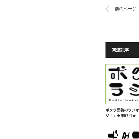
前のページ
関連記事
ボクラ団義のラジオ
ジ！」★第57回★