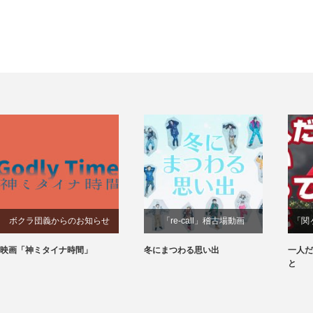
ボクラ団義からのお知らせ
「re-call」稽古場動画
「関
映画「神ミタイナ時間」
冬にまつわる思い出
一人だ
と