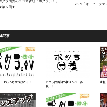
ボクラ団義のラジオ番組「ボクラジ！」
vol.9「オーバース
★第５回★
連記事
ラ.TV」5月放送は23日！
ボクラ団義初の新メンバー募
速報
集！！