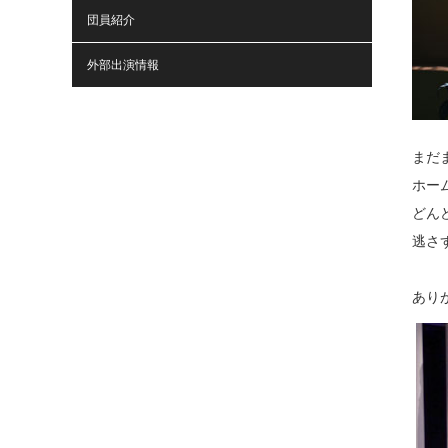
団員紹介
外部出演情報
まだ
ホーム
どん
逃さ
あり