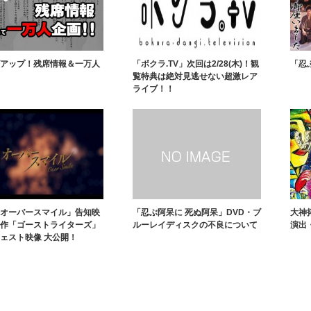
アップ！残席情報＆一万人
「ボクラ.TV」次回は2/28(木)！観
「忍
覧特典は絶対見逃せない超激レア
ライブ！！
オーバースマイル」告知映
「忍ぶ阿呆に 死ぬ阿呆」DVD・ブ
大神
作「ゴーストライターズ」
ルーレイディスクの不良について
演出・
ェスト映像 大公開！