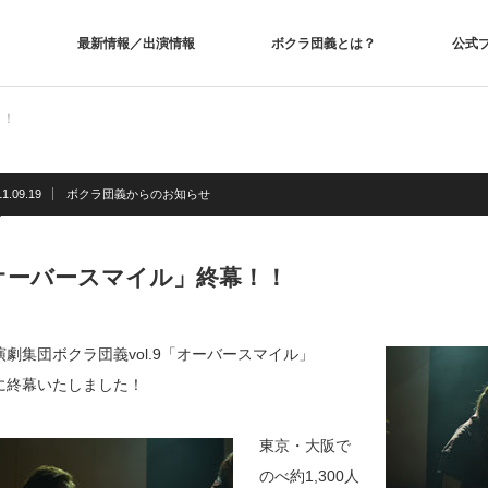
最新情報／出演情報
ボクラ団義とは？
公式
！！
11.09.19
ボクラ団義からのお知らせ
オーバースマイル」終幕！！
演劇集団ボクラ団義vol.9「オーバースマイル」
に終幕いたしました！
東京・大阪で
のべ約1,300人