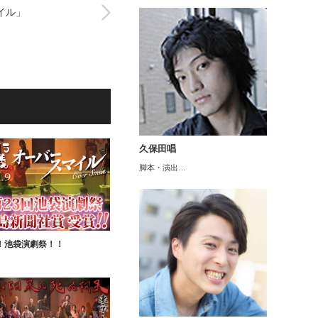
マイル」
久保田唱
脚本・演出…
！池袋演劇祭！！