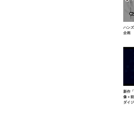
ハンズ
企画
新作「
像＋前
ダイジ