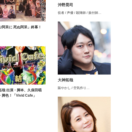
沖野晃司
役者 / 声優 / 殺陣師 / 振付師…
ぶ阿呆に 死ぬ阿呆」終幕！
大神拓哉
賑やかし / 空気作り…
拓哉 出演・脚本、久保田唱
脚色！「Vivid Cafe」