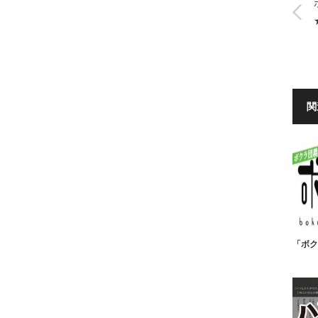
関
「ボク