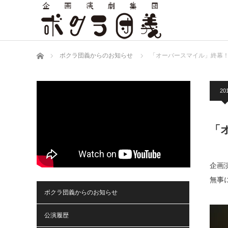
ホーム
ボクラ団義からのお知らせ
「オーバースマイル」終幕
20
「
企画
無事
ボクラ団義からのお知らせ
公演履歴