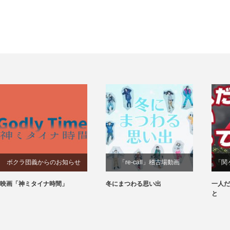
ボクラ団義からのお知らせ
「re-call」稽古場動画
「関
映画「神ミタイナ時間」
冬にまつわる思い出
一人だ
と