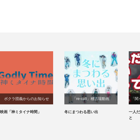
ボクラ団義からのお知らせ
「re-call」稽古場動画
「関
映画「神ミタイナ時間」
冬にまつわる思い出
一人だ
と