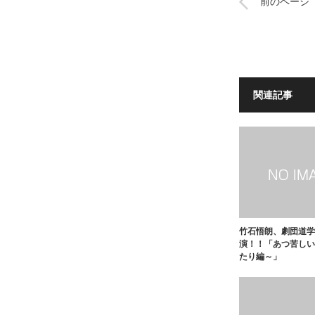
前のページ
関連記事
竹石悟朗、劇団道学
演！！「あつ苦しい
たり編～」