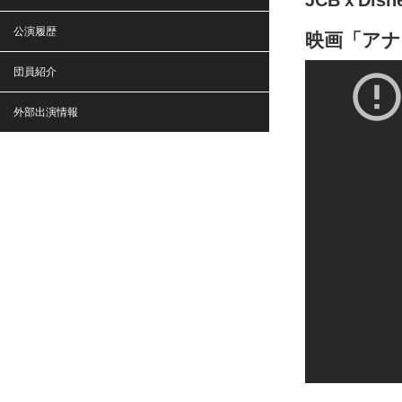
JCBｘDisn
公演履歴
映画「アナ
団員紹介
外部出演情報