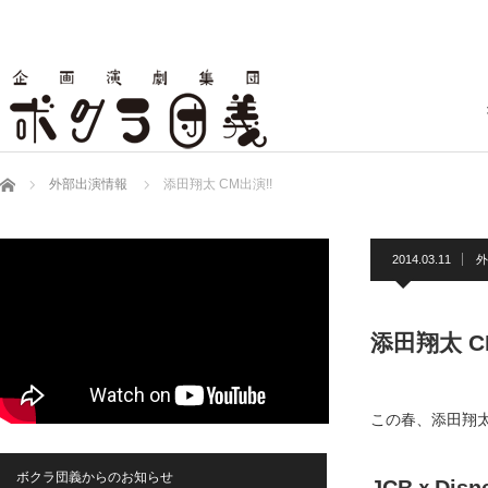
ホーム
外部出演情報
添田翔太 CM出演!!
2014.03.11
外
添田翔太 C
この春、添田翔
ボクラ団義からのお知らせ