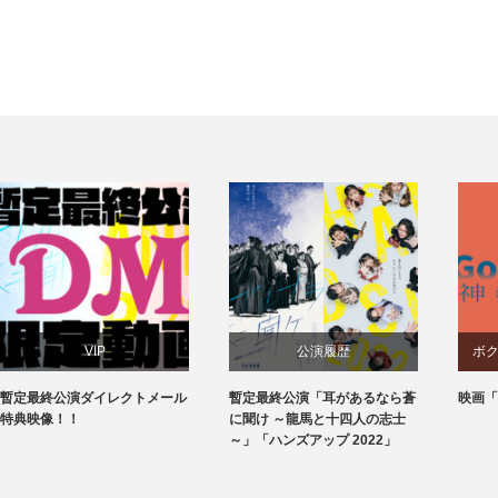
VIP
公演履歴
ボクラ
定最終公演ダイレクトメール
暫定最終公演「耳があるなら蒼
映画「神
典映像！！
に聞け ～龍馬と十四人の志士
～」「ハンズアップ 2022」