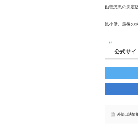
勧善懲悪の決定
鼠小僧、最後の
公式サ
外部出演情