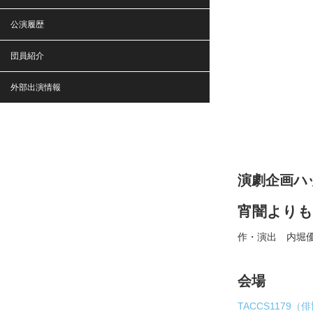
公演履歴
団員紹介
外部出演情報
演劇企画ハ
宵闇よりも
作・演出 内堀
会場
TACCS1179