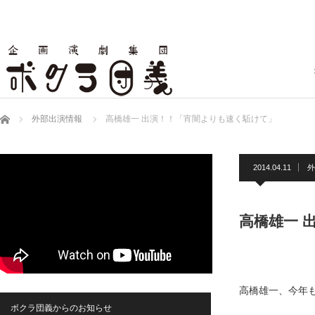
ホーム
外部出演情報
高橋雄一 出演！！「宵闇よりも速く駈けて」
2014.04.11
外
高橋雄一 
高橋雄一、今年
ボクラ団義からのお知らせ