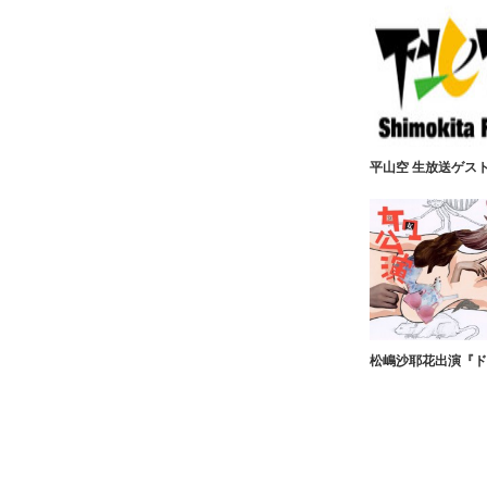
平山空 生放送ゲス
松嶋沙耶花出演『ド