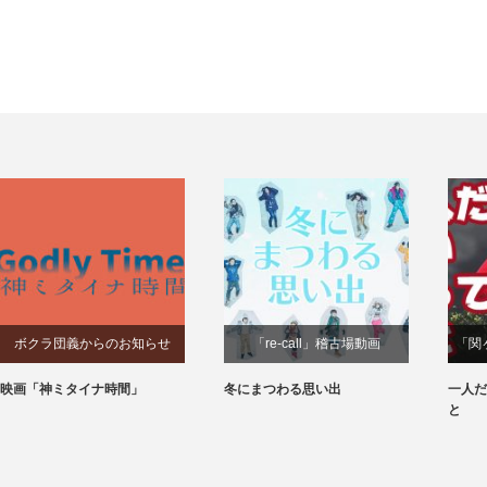
ボクラ団義からのお知らせ
「re-call」稽古場動画
「関
映画「神ミタイナ時間」
冬にまつわる思い出
一人だ
と