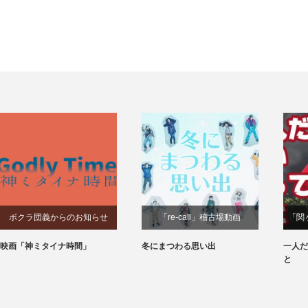
ボクラ団義からのお知らせ
「re-call」稽古場動画
「関
映画「神ミタイナ時間」
冬にまつわる思い出
一人だ
と