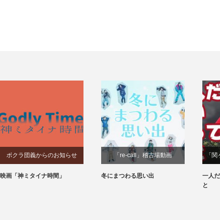
ボクラ団義からのお知らせ
「re-call」稽古場動画
「関
映画「神ミタイナ時間」
冬にまつわる思い出
一人だ
と