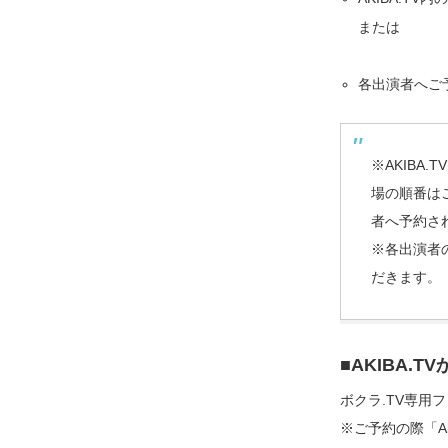
または
各出演者へご
※AKIBA
場の順番はご
者へ予約さ
※各出演者の
だきます。
■AKIBA.
ボクラ.TV専用
※ご予約の際「Akiba