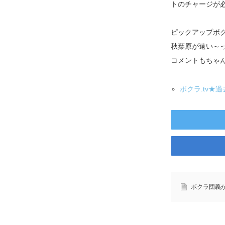
トのチャージが
ピックアップボ
秋葉原が遠い～っ
コメントもちゃ
ボクラ.tv★
ボクラ団義