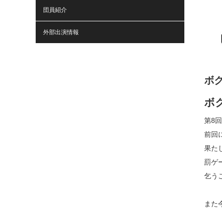
団員紹介
外部出演情報
ボ
ボ
第8
前回
果た
罰ゲ
乞う
また