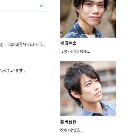
添田翔太
と、2000円分のポイン
役者 / 小道具製作…
に来ています。
福田智行
役者 / 小道具…