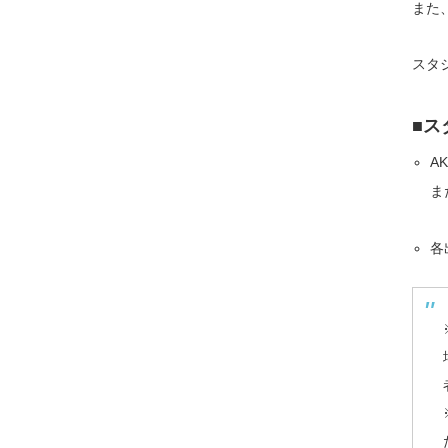
また
スタ
■ス
A
ま
各