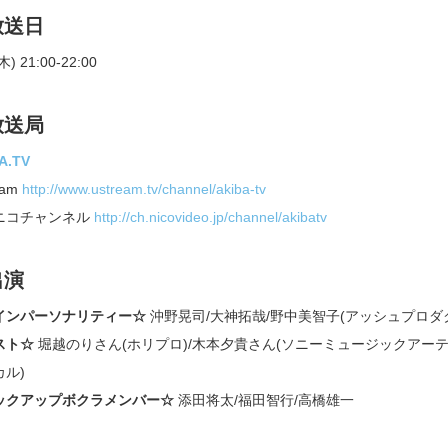
放送日
木) 21:00-22:00
放送局
A.TV
eam
http://www.ustream.tv/channel/akiba-tv
ニコチャンネル
http://ch.nicovideo.jp/channel/akibatv
出演
インパーソナリティー☆
沖野晃司/大神拓哉/野中美智子(アッシュプロ
スト☆
堀越のりさん(ホリプロ)/木本夕貴さん(ソニーミュージックアーテ
カル)
ックアップボクラメンバー☆
添田将太/福田智行/高橋雄一