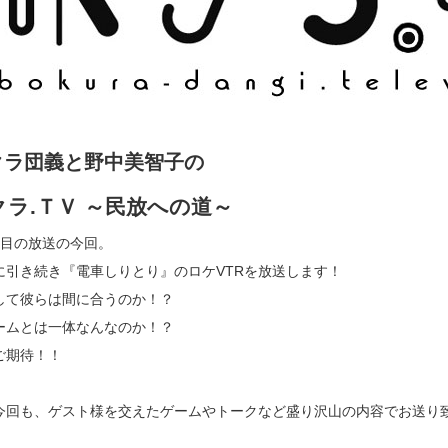
クラ団義と野中美智子の
クラ.ＴＶ ～民放への道～
回目の放送の今回。
に引き続き『電車しりとり』のロケVTRを放送します！
して彼らは間に合うのか！？
ームとは一体なんなのか！？
ご期待！！
今回も、ゲスト様を交えたゲームやトークなど盛り沢山の内容でお送り