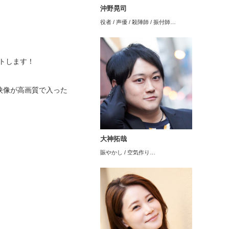
沖野晃司
役者 / 声優 / 殺陣師 / 振付師…
ントします！
映像が高画質で入った
大神拓哉
賑やかし / 空気作り…