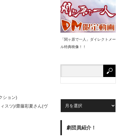
「関ヶ原で⼀⼈」ダイレクトメー
ル特典映像！！
ダクション)
ィスツ)/齋藤彩夏さん(ヴ
劇団員紹介！