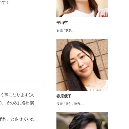
です！
平山空
女優 / 衣装…
頂く事になります(入
春原優子
す)。その次に各出演
役者 / 振付 / 制作…
ご予約」とさせていた