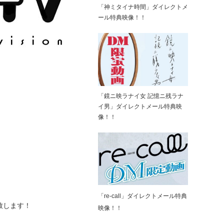
「神ミタイナ時間」ダイレクトメ
ール特典映像！！
「鏡ニ映ラナイ女 記憶ニ残ラナ
イ男」ダイレクトメール特典映
像！！
「re-call」ダイレクトメール特典
致します！
映像！！