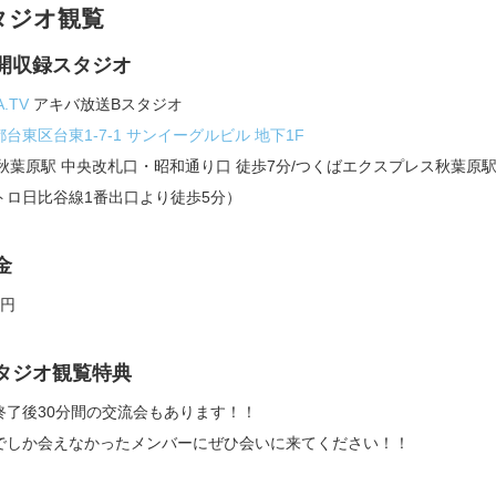
タジオ観覧
開収録スタジオ
A.TV
アキバ放送Bスタジオ
台東区台東1-7-1 サンイーグルビル 地下1F
R秋葉原駅 中央改札口・昭和通り口 徒歩7分/つくばエクスプレス秋葉原駅 
トロ日比谷線1番出口より徒歩5分）
金
0円
タジオ観覧特典
終了後30分間の交流会もあります！！
でしか会えなかったメンバーにぜひ会いに来てください！！