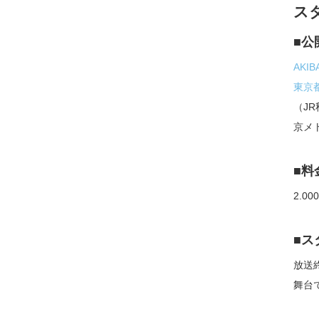
ス
■公
AKIB
東京都
（J
京メ
■料
2.00
■ス
放送
舞台