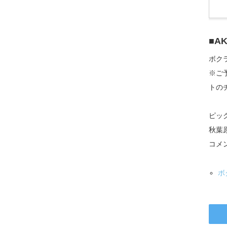
■A
ボク
※ご予約
トの
ピッ
秋葉
コメ
ボ