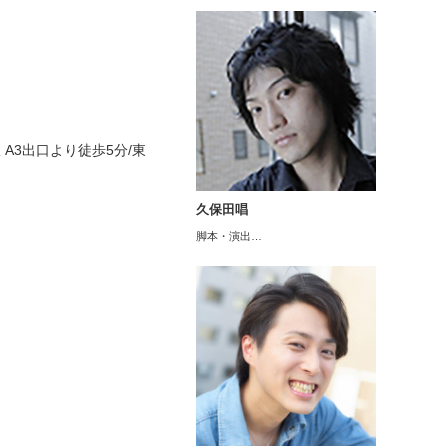
A3出口より徒歩5分/東
久保田唱
脚本・演出…