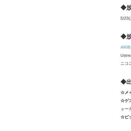
◆
5/23(
◆
AKIB
Ustr
ニコ
◆
☆メ
☆ゲ
ォー
☆ピ