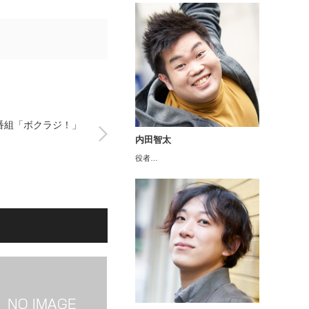
番組「ボクラジ！」
内田智太
役者…