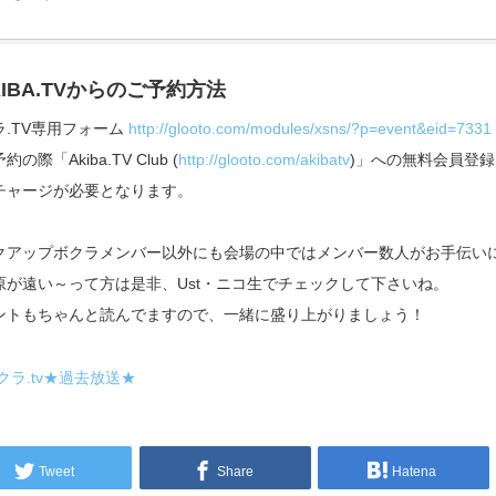
KIBA.TVからのご予約方法
ラ.TV専用フォーム
http://glooto.com/modules/xsns/?p=event&eid=7331
の際「Akiba.TV Club (
http://glooto.com/akibatv
)」への無料会員登録
チャージが必要となります。
クアップボクラメンバー以外にも会場の中ではメンバー数人がお手伝い
原が遠い～って方は是非、Ust・ニコ生でチェックして下さいね。
ントもちゃんと読んでますので、一緒に盛り上がりましょう！
クラ.tv★過去放送★
Tweet
Share
Hatena