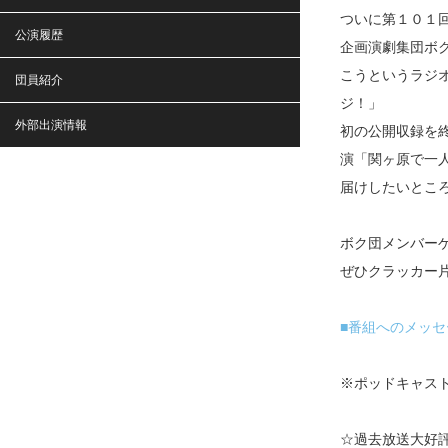
ついに第１０１
公演履歴
企画演劇集団ボ
こうというラジ
団員紹介
ジ！」
外部出演情報
初の公開収録を終
演「関ヶ原で一人 
届けしたいとこ
ボク団メンバー
ぜひクラッカー
■番組へのメッセ
※ポッドキャスト
☆過去放送大好