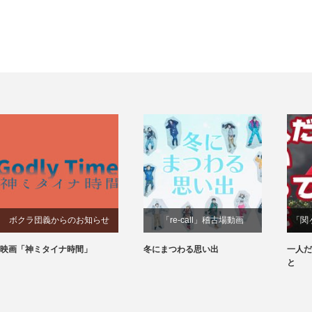
ボクラ団義からのお知らせ
「re-call」稽古場動画
「関
映画「神ミタイナ時間」
冬にまつわる思い出
一人だ
と