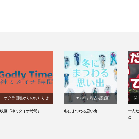
ボクラ団義からのお知らせ
「re-call」稽古場動画
「関
映画「神ミタイナ時間」
冬にまつわる思い出
一人だ
と