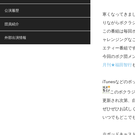
公演履歴
寒くなってきま
りながらボクラ
団員紹介
この番組は毎回
外部出演情報
ャレンジングな
エティー番組で
今回のボク団メ
月刊★福田智行
iTunesなど
このボクラ
更新され次第、
ぜひぜひお試し
いつでもどこで
※ポッドキャスト