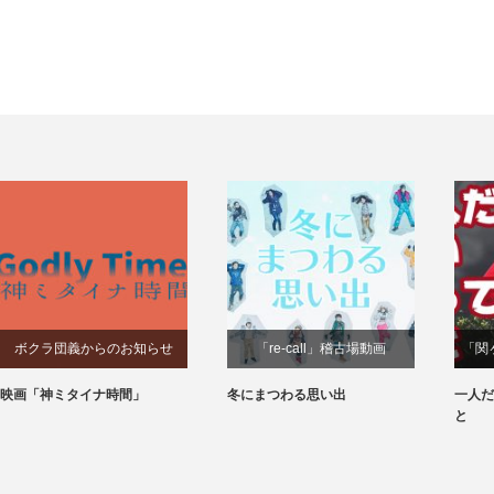
ボクラ団義からのお知らせ
「re-call」稽古場動画
「関
映画「神ミタイナ時間」
冬にまつわる思い出
一人だ
と