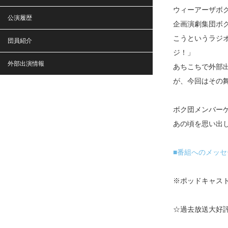
ウィーアーザボ
公演履歴
企画演劇集団ボ
こうというラジ
団員紹介
ジ！」
外部出演情報
あちこちで外部
が、今回はその
ボク団メンバー
あの頃を思い出
■番組へのメッセ
※ポッドキャスト
☆過去放送大好