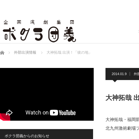
ホーム
外部出演情報
大神拓哉 出演！「彼の地」
2014.01.9
外
大神拓哉 
大神拓哉・福岡
北九州激術劇場
ボクラ団義からのお知らせ