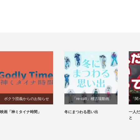
ボクラ団義からのお知らせ
「re-call」稽古場動画
「関
映画「神ミタイナ時間」
冬にまつわる思い出
一人だ
と