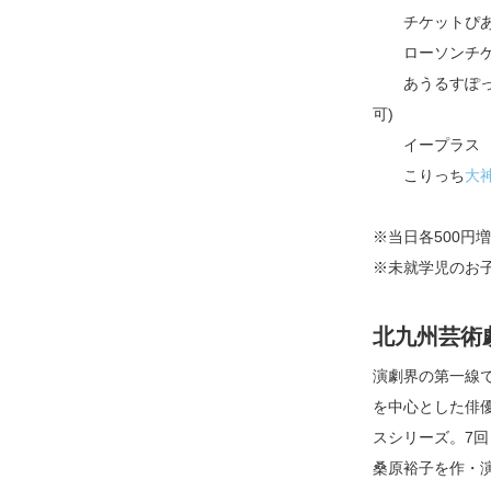
チケットぴあ 057
ローソンチケット 0
あうるすぽっとチケ
可)
イープラス
こりっち
大
※当日各500円増
※未就学児のお
北九州芸術
演劇界の第一線
を中心とした俳
スシリーズ。7
桑原裕子を作・