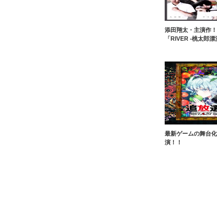
添田翔太・主演作！
「RIVER -桃太郎漂
最新ゲームの舞台化
演！！