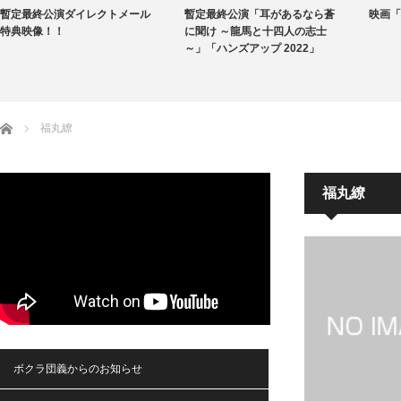
暫定最終公演ダイレクトメール
暫定最終公演「耳があるなら蒼
映画「
特典映像！！
に聞け ～龍馬と十四人の志士
～」「ハンズアップ 2022」
ホーム
福丸繚
福丸繚
ボクラ団義からのお知らせ