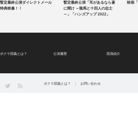
暫定最終公演ダイレクトメール
暫定最終公演「耳があるなら蒼
映画「
特典映像！！
に聞け ～龍馬と十四人の志士
～」「ハンズアップ 2022」
ボクラ団義とは？
公演履歴
団員紹介
Twitter
ボクラ団義とは？
お問い合わせ