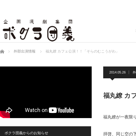
ホーム
外部出演情報
福丸繚 カフェ公演！！「そらのむこうがわ」
2014.05.26
外
福丸繚 カ
福丸繚が一夜限
ボクラ団義からのお知らせ
拝啓、同じ空の