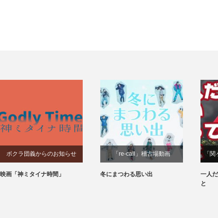
ボクラ団義からのお知らせ
「re-call」稽古場動画
「関
映画「神ミタイナ時間」
冬にまつわる思い出
一人だ
と