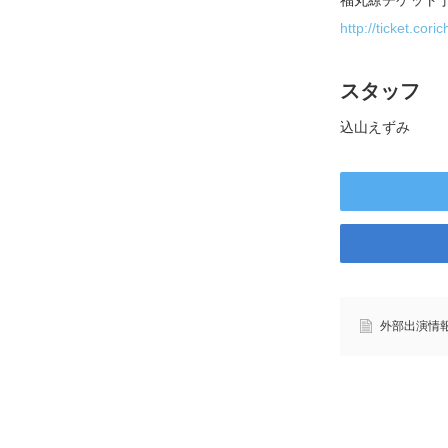
福丸繚チケット
http://ticket.cori
スタッフ
込山えずみ
外部出演情