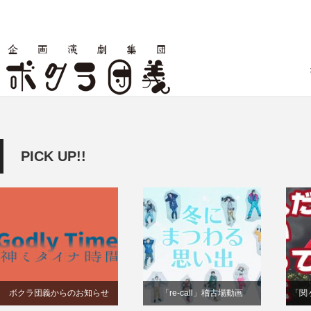
PICK UP!!
ボクラ団義からのお知らせ
「re-call」稽古場動画
「関