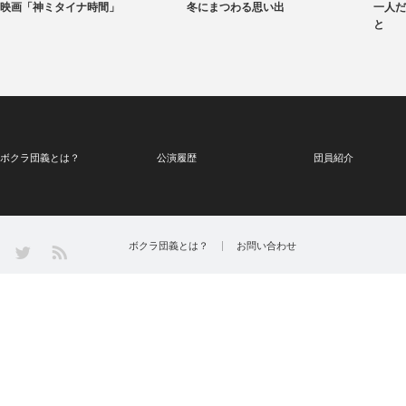
映画「神ミタイナ時間」
冬にまつわる思い出
一人だ
と
ボクラ団義とは？
公演履歴
団員紹介
Twitter
ボクラ団義とは？
お問い合わせ