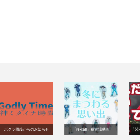
ボクラ団義からのお知らせ
「re-call」稽古場動画
「関