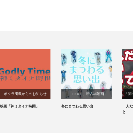
ボクラ団義からのお知らせ
「re-call」稽古場動画
「関
映画「神ミタイナ時間」
冬にまつわる思い出
一人だ
と