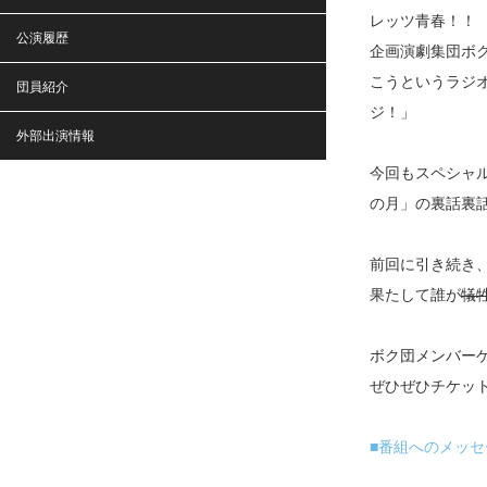
レッツ青春！！
公演履歴
企画演劇集団ボ
こうというラジ
団員紹介
ジ！」
外部出演情報
今回もスペシャル
の月」の裏話裏
前回に引き続き
果たして誰が
犠
ボク団メンバー
ぜひぜひチケッ
■番組へのメッセ