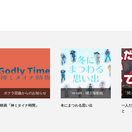
ボクラ団義からのお知らせ
「re-call」稽古場動画
「関
映画「神ミタイナ時間」
冬にまつわる思い出
一人だ
と