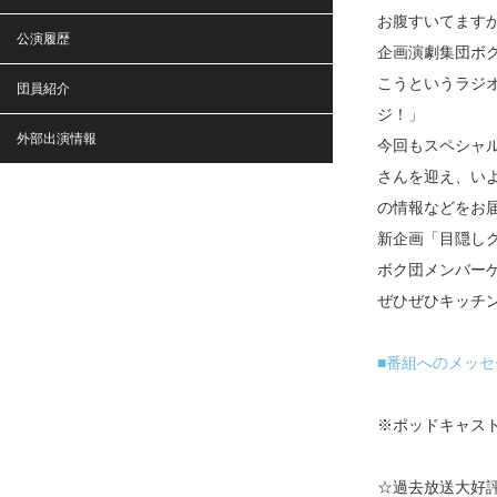
お腹すいてます
公演履歴
企画演劇集団ボ
こうというラジ
団員紹介
ジ！」
外部出演情報
今回もスペシャ
さんを迎え、い
の情報などをお
新企画「目隠し
ボク団メンバー
ぜひぜひキッチ
■番組へのメッセ
※ポッドキャスト
☆過去放送大好