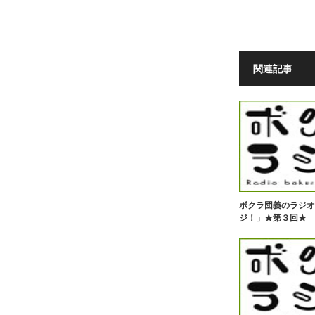
関連記事
ボクラ団義のラジオ
ジ！」★第３回★