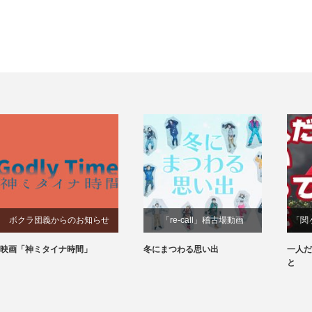
ボクラ団義からのお知らせ
「re-call」稽古場動画
「関
映画「神ミタイナ時間」
冬にまつわる思い出
一人だ
と