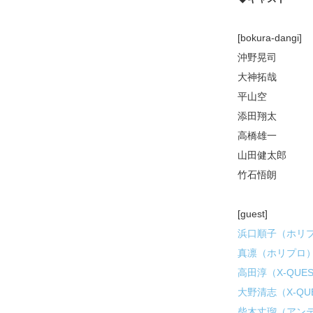
[bokura-dangi]
沖野晃司
大神拓哉
平山空
添田翔太
高橋雄一
山田健太郎
竹石悟朗
[guest]
浜口順子（ホリ
真凛（ホリプロ
高田淳（X-QU
大野清志（X-QU
柴木丈瑠（アン