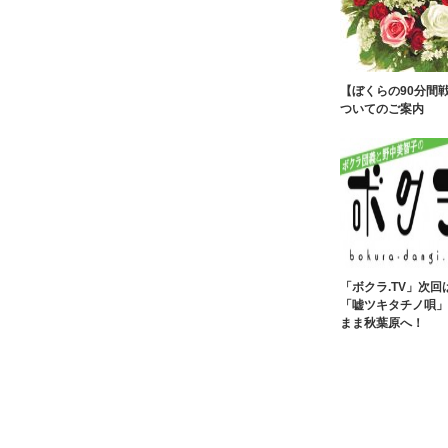
【ぼくらの90分間
ついてのご案内
「ボクラ.TV」次回は1
「嘘ツキタチノ唄」
まま秋葉原へ！