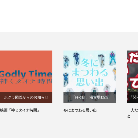
ボクラ団義からのお知らせ
「re-call」稽古場動画
「関
映画「神ミタイナ時間」
冬にまつわる思い出
一人だ
と