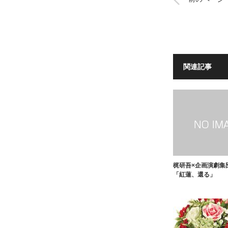
関連記事
梶研吾×企画演劇集
「紅蓮、還る」