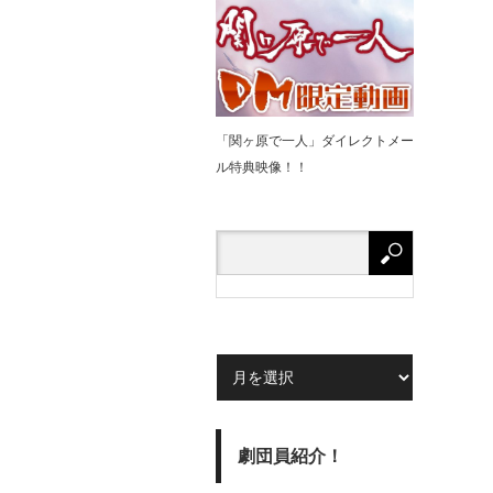
「関ヶ原で⼀⼈」ダイレクトメー
ル特典映像！！
劇団員紹介！