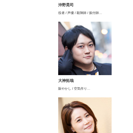
沖野晃司
役者 / 声優 / 殺陣師 / 振付師…
大神拓哉
賑やかし / 空気作り…