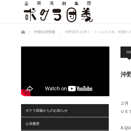
ホーム
外部出演情報
沖野晃司 出演！「ミハルの人魚－戦慄の
20
沖
２月
ボクラ団義からのお知らせ
ＵＥ
公演履歴
X-QU