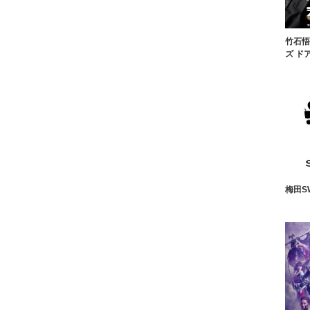
竹石悟
ズ ド
梅田S