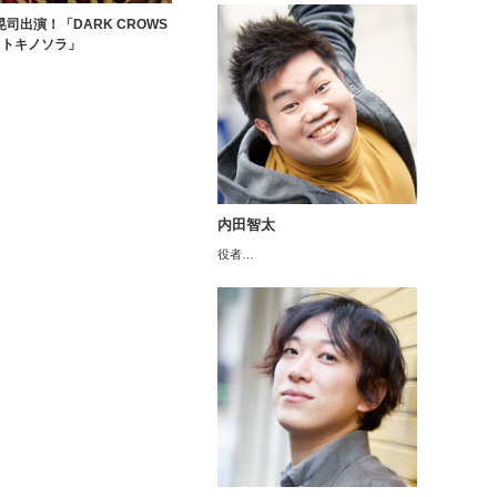
晃司出演！「DARK CROWS
9 トキノソラ」
内田智太
役者…