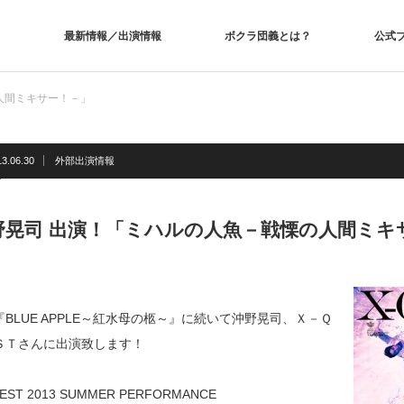
最新情報／出演情報
ボクラ団義とは？
公式
人間ミキサー！－」
13.06.30
外部出演情報
野晃司 出演！「ミハルの人魚－戦慄の人間ミキ
『BLUE APPLE～紅水母の柩～』に続いて沖野晃司、Ｘ－Ｑ
ＳＴさんに出演致します！
EST 2013 SUMMER PERFORMANCE