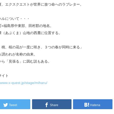
夏、エクスクエストが世界に放つ命へのラブレター。
ハルについて・・・
町=福島県中東部、田村郡の地名。
隈（あぶくま）山地の西麓に位置する。
、桃、桜の花が一度に咲き、３つの春が同時に来る」
う謂われが名称の由来。
から「見張る」に因む説もある。
サイト
//www.x-quest.jp/stage/miharu/
Tweet
Share
Hatena