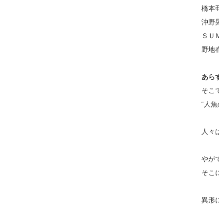
橋本
沖野
ＳＵＭ
野地
あら
そこ
“人
人々
やが
そこ
異形