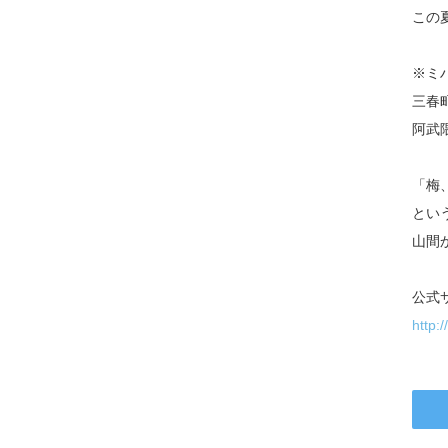
この
※ミ
三春
阿武
「梅
とい
山間
公式
http: