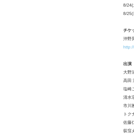
8/24
8/25
チケ
沖野
http:/
出演
大野
高田 
塩崎
清水
市川
トク
佐藤
荻窪