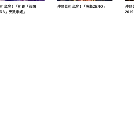
司出演！「斬劇『戦国
沖野晃司出演！「鬼斬ZERO」
沖野
ARA』天政奉還」
201