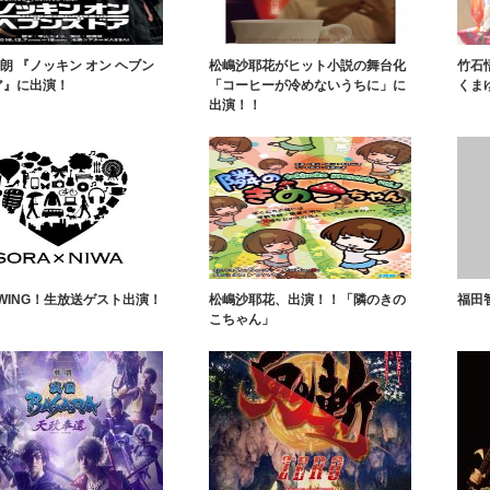
朗 『ノッキン オン ヘブン
松嶋沙耶花がヒット小説の舞台化
竹石
ア』に出演！
「コーヒーが冷めないうちに」に
くま
出演！！
WING！生放送ゲスト出演！
松嶋沙耶花、出演！！「隣のきの
福田
こちゃん」