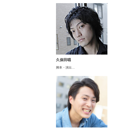
久保田唱
脚本・演出…