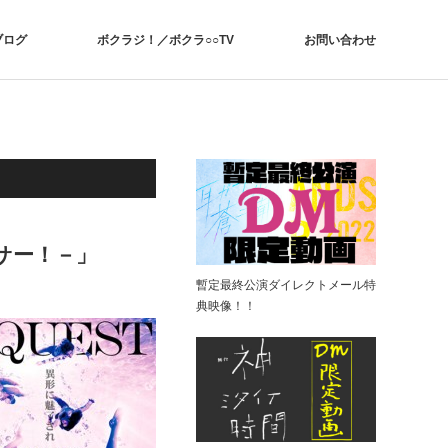
ブログ
ボクラジ！／ボクラ○○TV
お問い合わせ
サー！－」
暫定最終公演ダイレクトメール特
典映像！！