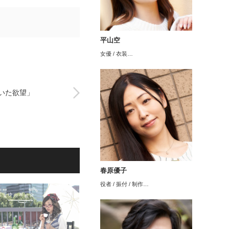
平山空
女優 / 衣装…
いた欲望」
春原優子
役者 / 振付 / 制作…