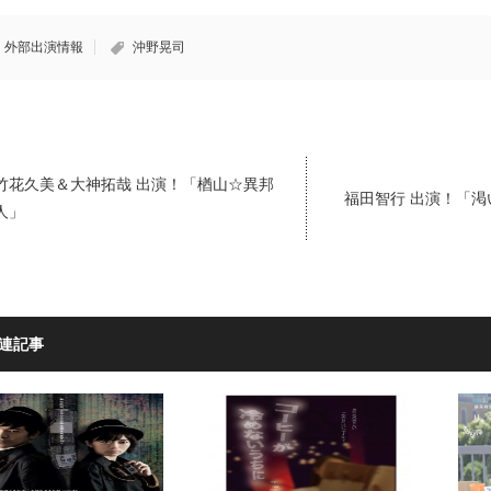
外部出演情報
沖野晃司
竹花久美＆大神拓哉 出演！「楢山☆異邦
福田智行 出演！「渇
人」
連記事