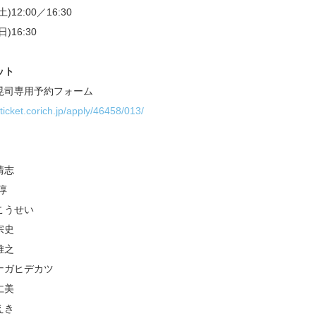
(土)12:00／16:30
(日)16:30
ット
晃司専用予約フォーム
/ticket.corich.jp/apply/46458/013/
清志
淳
こうせい
宗史
雅之
ナガヒデカツ
仁美
えき