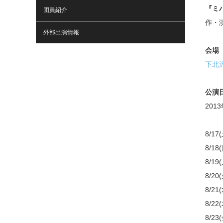
『ミ
団員紹介
作・
外部出演情報
会場
下北
公演
201
8/17
8/18
8/19
8/20
8/21
8/2
8/23