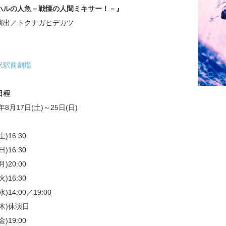
ハルの人魚－戦慄の人間ミキサー！－』
演出／トクナガヒデカツ
沢駅前劇場
日程
3年8月17日(土)～25日(日)
(土)16:30
(日)16:30
(月)20:00
(火)16:30
(水)14:00／19:00
2(木)休演日
(金)19:00