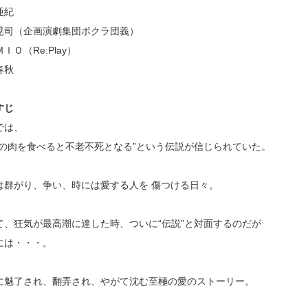
亜紀
晃司（企画演劇集団ボクラ団義）
ＩＯ（Re:Play）
春秋
すじ
では、
魚の肉を食べると不老不死となる”という伝説が信じられていた。
は群がり、争い、時には愛する人を 傷つける日々。
て、狂気が最高潮に達した時、ついに“伝説”と対面するのだが
には・・・。
に魅了され、翻弄され、やがて沈む至極の愛のストーリー。