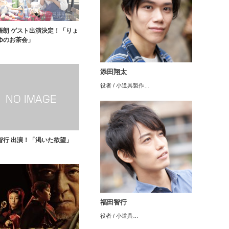
悟朗 ゲスト出演決定！「りょ
ゆのお茶会」
添田翔太
役者 / 小道具製作…
智行 出演！「渇いた欲望」
福田智行
役者 / 小道具…