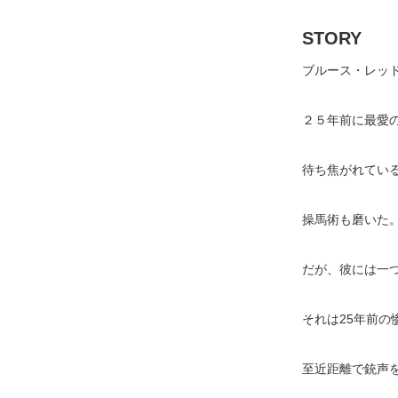
STORY
ブルース・レッ
２５年前に最愛
待ち焦がれてい
操馬術も磨いた
だが、彼には一
それは25年前の
至近距離で銃声