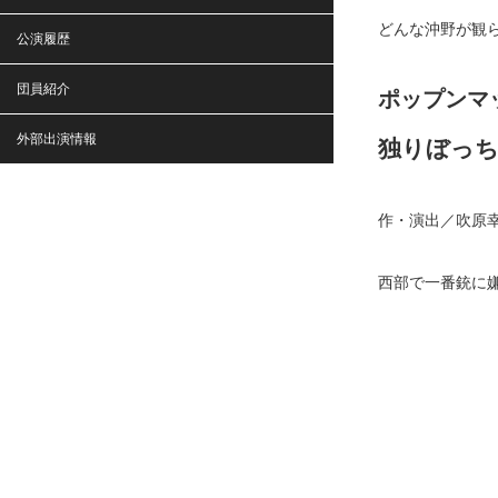
どんな沖野が観
公演履歴
団員紹介
ポップンマ
外部出演情報
独りぼっ
作・演出／吹原
西部で一番銃に