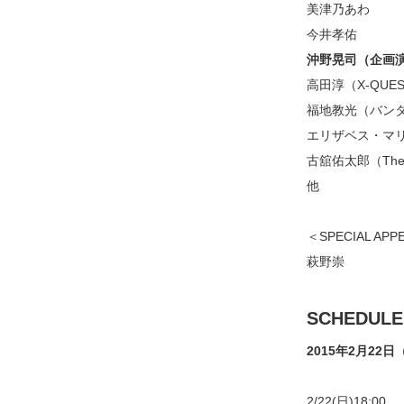
美津乃あわ
今井孝佑
沖野晃司（企画
高田淳（X-QUE
福地教光（バン
エリザベス・マ
古舘佑太郎（The 
他
＜SPECIAL AP
萩野崇
SCHEDULE
2015年2月22
2/22(日)18:00