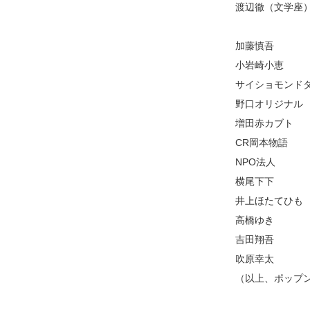
渡辺徹（文学座
加藤慎吾
小岩崎小恵
サイショモンド
野口オリジナル
増田赤カブト
CR岡本物語
NPO法人
横尾下下
井上ほたてひも
高橋ゆき
吉田翔吾
吹原幸太
（以上、ポップ