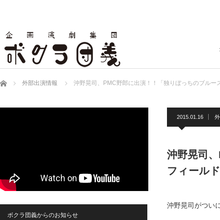
ホーム
外部出演情報
沖野晃司、PMC野郎に出演！！「独りぼっちのブルー
2015.01.16
外
沖野晃司、
フィール
沖野晃司がついに
ボクラ団義からのお知らせ