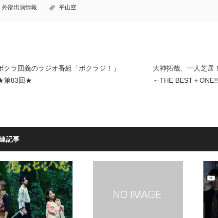
外部出演情報
平山空
ボクラ団義のラジオ番組「ボクラジ！」
大神拓哉、一人芝居！！！
★第83回★
～THE BEST＋ONE!
連記事