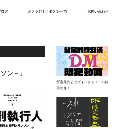
ブログ
ボクラジ！／ボクラ○○TV
お問い合わせ
ンソン～」
暫定最終公演ダイレクトメール特
典映像！！