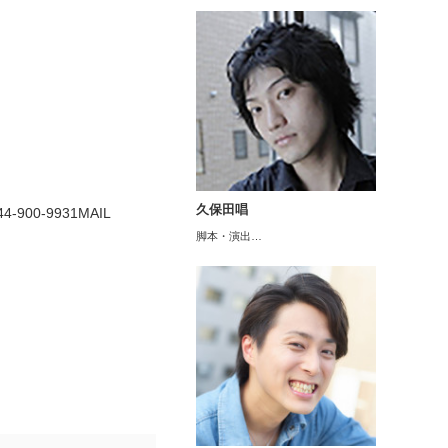
久保田唱
0-9931MAIL
脚本・演出…