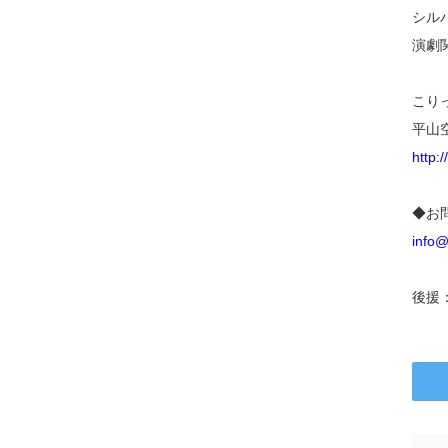
シルバ
演劇関
こり
平山
http:/
◆お問
info
後援