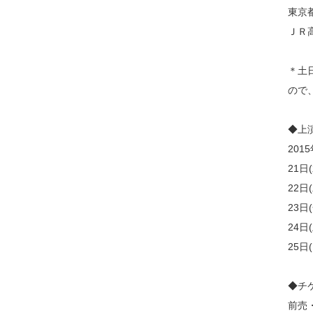
東京都
ＪＲ
＊土
ので
◆上
201
21日(
22日(
23日(
24日(
25日(
◆チ
前売・