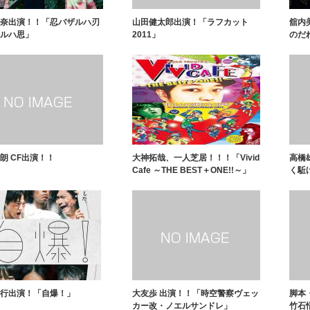
奈出演！！「忍バザルハ刃
山田健太郎出演！「ラフカット
舘内美
ルハ思」
2011」
のだ
朗 CF出演！！
大神拓哉、一人芝居！！！「Vivid
高橋
Cafe ～THE BEST＋ONE!!～」
く駈
行出演！「自爆！」
大友歩 出演！！「時空警察ヴェッ
脚本
カー改・ノエルサンドレ」
竹石