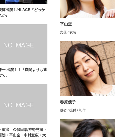
穂出演！/Hi-ACE『どっか
れか』
平山空
女優 / 衣装…
雄一 出演！！「宵闇よりも速
けて」
春原優子
役者 / 振付 / 制作…
・演出 久保田唱/沖野晃司・
悟朗・平山空・中村宜広・大