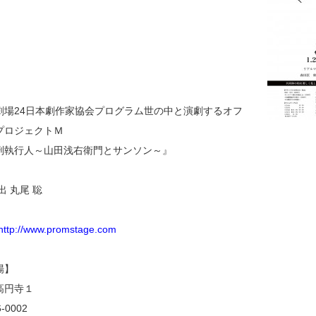
劇場24日本劇作家協会プログラム世の中と演劇するオフ
プロジェクトＭ
刑執行人～山田浅右衛門とサンソン～』
出 丸尾 聡
http://www.promstage.com
場】
高円寺１
-0002