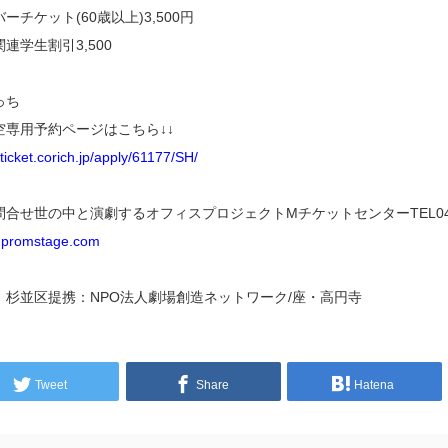
ーチケット(60歳以上)3,500円
連学生割引3,500
っち
空専用予約ページはこちら↓↓
/ticket.corich.jp/apply/61177/SH/
合せ世の中と演劇するオフィスプロジェクトMチケットセンターTEL044-90
@promstage.com
：杉並区提携：NPO法人劇場創造ネットワーク/座・高円寺
Tweet
Share
Hatena