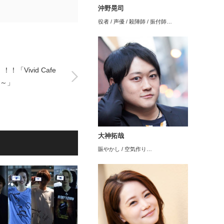
沖野晃司
役者 / 声優 / 殺陣師 / 振付師…
「Vivid Cafe
!～」
大神拓哉
賑やかし / 空気作り…