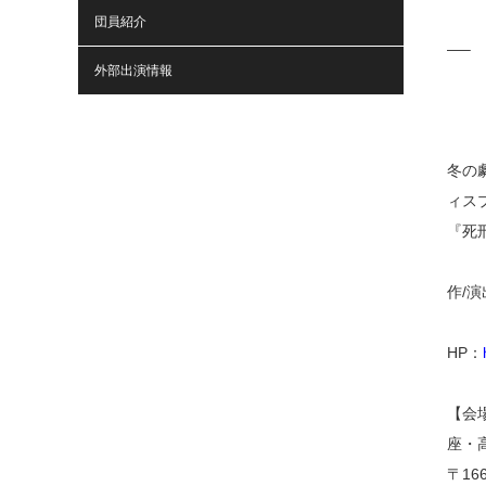
団員紹介
—–
外部出演情報
冬の
ィス
『死
作/演
HP：
【会
座・
〒166