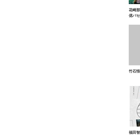
花崎那
偲バセ
竹石悟
福田智