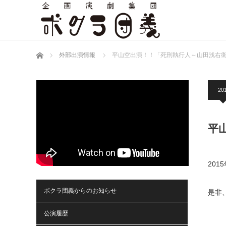
ホーム
外部出演情報
平山空出演！！「死刑執行人～山田浅右
201
平
20
ボクラ団義からのお知らせ
是非
公演履歴